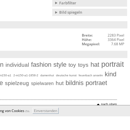
Farbfilter
Bild spiegeln
Breite:
2283 Pixel
Höhe:
3364 Pixel
Megapixel:
7.68 MP
portrait
n
fashion
style
hat
individual
toy
toys
kind
m150-a1
2-m150-a1-1858-2
damenhut
deutsche kunst
feuerbach anselm
e
bildnis
portraet
spielzeug
hut
spielwaren
nach oben
ung von Cookies
zu.
Einverstanden