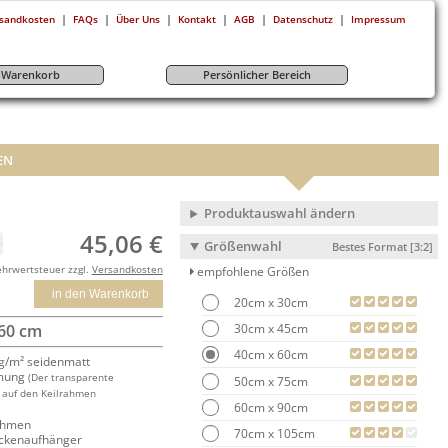
|
|
|
|
|
|
sandkosten
FAQs
Über Uns
Kontakt
AGB
Datenschutz
Impressum
r-Warenkorb
Persönlicher Bereich
EN
Produktauswahl ändern
45,06 €
Größenwahl
Bestes Format [3:2]
ehrwertsteuer zzgl.
Versandkosten
empfohlene Größen
in den Warenkorb
20cm x 30cm
30cm x 45cm
 60 cm
40cm x 60cm
/m² seidenmatt
mung
(Der transparente
50cm x 75cm
 auf den Keilrahmen
60cm x 90cm
rahmen
70cm x 105cm
ackenaufhänger