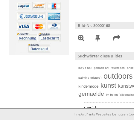
Bild-Nr. 30000168
Suchwörter diese Bildes
lady's hat
german art
feuerbach
anse
outdoors
painting (picture)
kunst
kunstw
kindermode
gemaelde
im freien (allgemein)
zurück
FineArtPrints Websites benutzen C