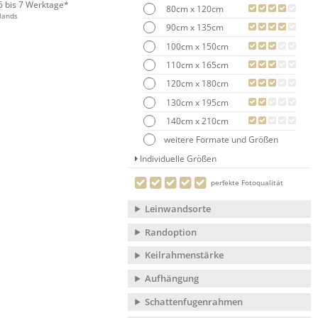
 6 bis 7 Werktage*
80cm x 120cm
lands
90cm x 135cm
100cm x 150cm
110cm x 165cm
120cm x 180cm
130cm x 195cm
140cm x 210cm
weitere Formate und Größen
Individuelle Größen
perfekte Fotoqualität
Leinwandsorte
Randoption
Keilrahmenstärke
Aufhängung
Schattenfugenrahmen