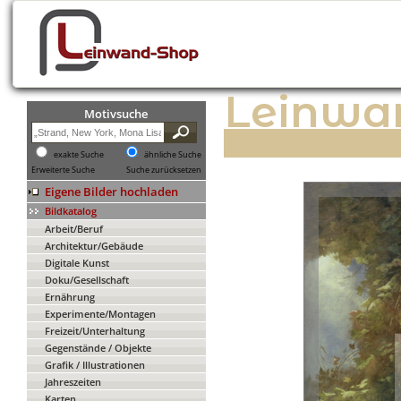
Leinwa
Motivsuche
exakte Suche
ähnliche Suche
Erweiterte Suche
Suche zurücksetzen
Eigene Bilder hochladen
Bildkatalog
Arbeit/Beruf
Architektur/Gebäude
Digitale Kunst
Doku/Gesellschaft
Ernährung
Experimente/Montagen
Freizeit/Unterhaltung
Gegenstände / Objekte
Grafik / Illustrationen
Jahreszeiten
Karten