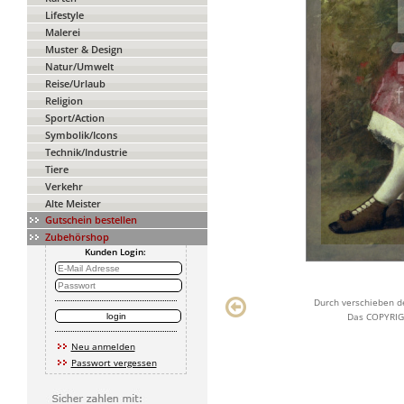
Lifestyle
Malerei
Muster & Design
Natur/Umwelt
Reise/Urlaub
Religion
Sport/Action
Symbolik/Icons
Technik/Industrie
Tiere
Verkehr
Alte Meister
Gutschein bestellen
Zubehörshop
Kunden Login:
Durch verschieben de
Das COPYRIGH
Neu anmelden
Passwort vergessen