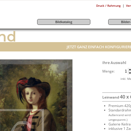
|
Druck / Rahmung
Ver
Bildkatalog
Bilde
nd
JETZT GANZ EINFACH KONFIGURIER
Ihre Auswahl
Menge:
inkl. M
40 x
Leinwand
Premium 420g
Standardrah
Außenrand wird
umgespannt.)
Galerie Keil
inklusive 1 Z