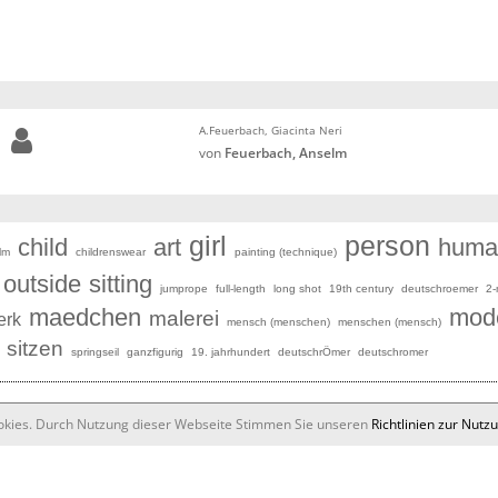
A.Feuerbach, Giacinta Neri
von
Feuerbach, Anselm
girl
person
child
art
huma
lm
childrenswear
painting (technique)
outside
sitting
jumprope
full-length
long shot
19th century
deutschroemer
2-
maedchen
mod
malerei
erk
mensch (menschen)
menschen (mensch)
sitzen
springseil
ganzfigurig
19. jahrhundert
deutschrÖmer
deutschromer
ookies. Durch Nutzung dieser Webseite Stimmen Sie unseren
Richtlinien zur Nutz