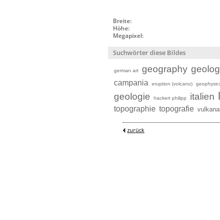
Breite:
Höhe:
Megapixel:
Suchwörter diese Bildes
geography
geolo
german art
campania
eruption (volcano)
geophysic
geologie
italien
hackert philipp
topographie
topografie
vulkana
zurück