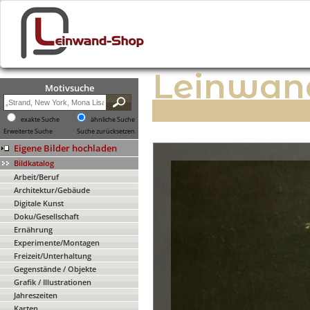
Leinwan
Motivsuche
exakte Suche
ähnliche Suche
Erweiterte Suche
Suche zurücksetzen
Eigene Bilder hochladen
Bildkatalog
Arbeit/Beruf
Architektur/Gebäude
Digitale Kunst
Doku/Gesellschaft
Ernährung
Experimente/Montagen
Freizeit/Unterhaltung
Gegenstände / Objekte
Grafik / Illustrationen
Jahreszeiten
Karten