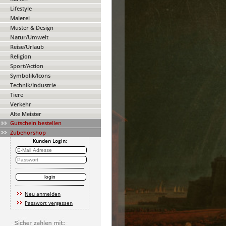
Lifestyle
Malerei
Muster & Design
Natur/Umwelt
Reise/Urlaub
Religion
Sport/Action
Symbolik/Icons
Technik/Industrie
Tiere
Verkehr
Alte Meister
Gutschein bestellen
Zubehörshop
Kunden Login:
Neu anmelden
Passwort vergessen