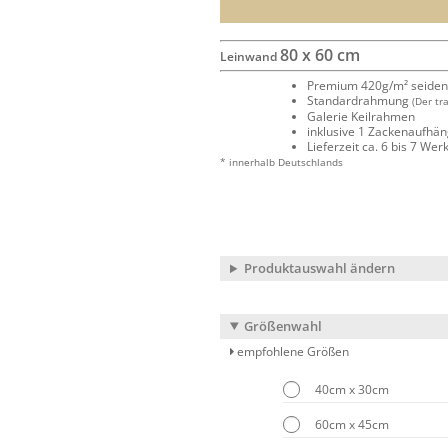
80 x 60 cm
Leinwand
Premium 420g/m² seide
Standardrahmung
(Der tr
Galerie Keilrahmen
inklusive 1 Zackenaufhä
Lieferzeit ca. 6 bis 7 We
* innerhalb Deutschlands
Produktauswahl ändern
Größenwahl
empfohlene Größen
40cm x 30cm
60cm x 45cm