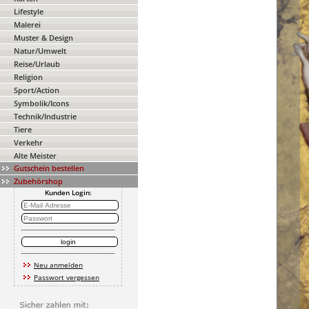
Lifestyle
Malerei
Muster & Design
Natur/Umwelt
Reise/Urlaub
Religion
Sport/Action
Symbolik/Icons
Technik/Industrie
Tiere
Verkehr
Alte Meister
Gutschein bestellen
Zubehörshop
Kunden Login:
Neu anmelden
Passwort vergessen