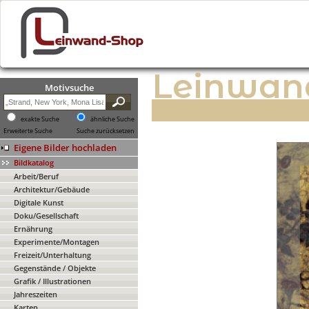
Leinwan
Motivsuche
exakte Suche
ähnliche Suche
Erweiterte Suche
Suche zurücksetzen
Eigene Bilder hochladen
Bildkatalog
Arbeit/Beruf
Architektur/Gebäude
Digitale Kunst
Doku/Gesellschaft
Ernährung
Experimente/Montagen
Freizeit/Unterhaltung
Gegenstände / Objekte
Grafik / Illustrationen
Jahreszeiten
Karten