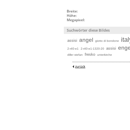
Breite:
Höhe:
Megapixel:
Suchwörter diese Bildes
ita
angel
assisi
giotto di bondone
enge
assisi
2-r40-e1
2-r40-e1-1320-20
fresko
diller stefan
unterkirche
zurück