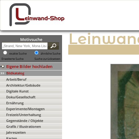
Leinwan
Motivsuche
exakte Suche
ähnliche Suche
Erweiterte Suche
Suche zurücksetzen
Eigene Bilder hochladen
Bildkatalog
Arbeit/Beruf
Architektur/Gebäude
Digitale Kunst
Doku/Gesellschaft
Ernährung
Experimente/Montagen
Freizeit/Unterhaltung
Gegenstände / Objekte
Grafik / Illustrationen
Jahreszeiten
Karten