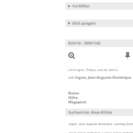
Farbfilter
Bild spiegeln
Bild-Nr. 30001160
J.A.D.Ingres, Ödipus und die Sphinx
von
Ingres, Jean-Auguste-Dominique
Breite:
Höhe:
Megapixel:
Suchwörter diese Bildes
ingres
jean auguste dominique
painting (tec
greek-roman mythology = greco-roman mythol