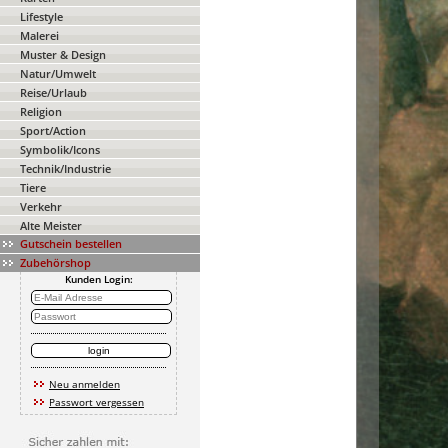
Lifestyle
Malerei
Muster & Design
Natur/Umwelt
Reise/Urlaub
Religion
Sport/Action
Symbolik/Icons
Technik/Industrie
Tiere
Verkehr
Alte Meister
Gutschein bestellen
Zubehörshop
Kunden Login:
Neu anmelden
Passwort vergessen