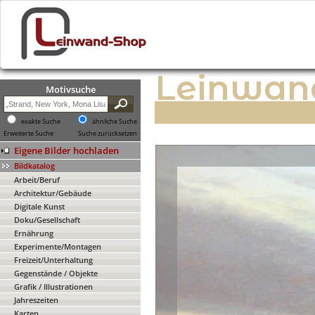
Leinwan
Motivsuche
exakte Suche
ähnliche Suche
Erweiterte Suche
Suche zurücksetzen
Eigene Bilder hochladen
Bildkatalog
Arbeit/Beruf
Architektur/Gebäude
Digitale Kunst
Doku/Gesellschaft
Ernährung
Experimente/Montagen
Freizeit/Unterhaltung
Gegenstände / Objekte
Grafik / Illustrationen
Jahreszeiten
Karten