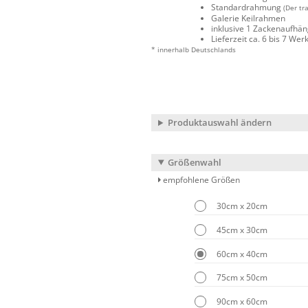
Standardrahmung
(Der tr
Galerie Keilrahmen
inklusive 1 Zackenaufhä
Lieferzeit ca. 6 bis 7 We
* innerhalb Deutschlands
Produktauswahl ändern
Größenwahl
empfohlene Größen
30cm x 20cm
45cm x 30cm
60cm x 40cm
75cm x 50cm
90cm x 60cm