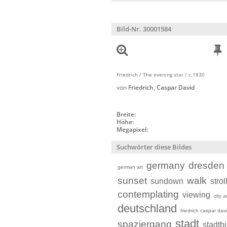
Bild-Nr. 30001584
Friedrich / The evening star / c.1830
von
Friedrich, Caspar David
Breite:
Höhe:
Megapixel:
Suchwörter diese Bildes
germany
dresden
german art
sunset
walk
sundown
strol
contemplating
viewing
city 
deutschland
friedrich caspar dav
stadt
spaziergang
stadtbi