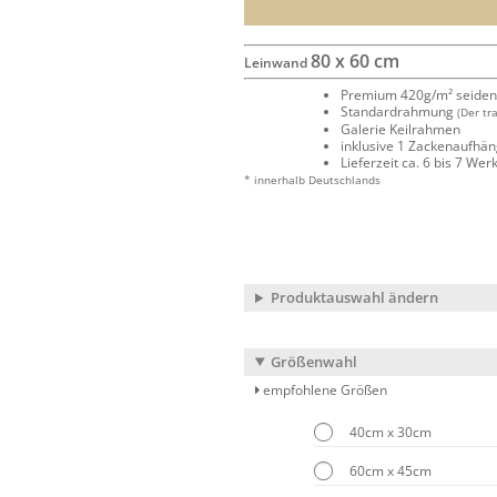
80 x 60 cm
Leinwand
Premium 420g/m² seide
Standardrahmung
(Der tr
Galerie Keilrahmen
inklusive 1 Zackenaufhä
Lieferzeit ca. 6 bis 7 We
* innerhalb Deutschlands
Produktauswahl ändern
Größenwahl
empfohlene Größen
40cm x 30cm
60cm x 45cm