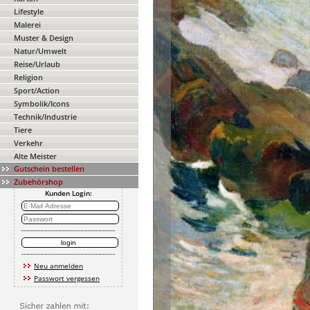
Lifestyle
Malerei
Muster & Design
Natur/Umwelt
Reise/Urlaub
Religion
Sport/Action
Symbolik/Icons
Technik/Industrie
Tiere
Verkehr
Alte Meister
Gutschein bestellen
Zubehörshop
Kunden Login:
Neu anmelden
Passwort vergessen