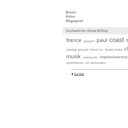
Breite:
Höhe:
Megapixel:
Suchwörter diese Bildes
coast
france
paul
gauguin
cl
painting (picture)
french art
flautist (male)
musik
impressionismus
volkskunde
synthetismus
19. jahrhundert
zurück