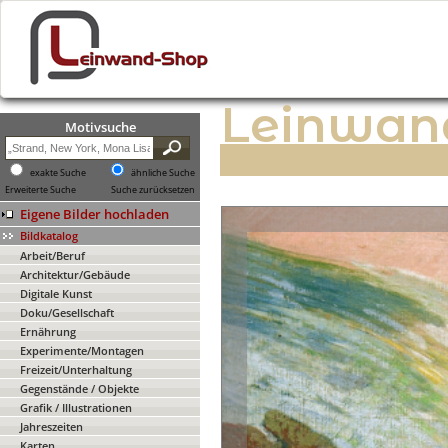
Leinwan
Motivsuche
exakte Suche
ähnliche Suche
Erweiterte Suche
Suche zurücksetzen
Eigene Bilder hochladen
Bildkatalog
Arbeit/Beruf
Architektur/Gebäude
Digitale Kunst
Doku/Gesellschaft
Ernährung
Experimente/Montagen
Freizeit/Unterhaltung
Gegenstände / Objekte
Grafik / Illustrationen
Jahreszeiten
Karten