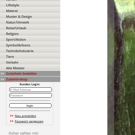
Lifestyle
Malerei
Muster & Design
Natur/Umwelt
Reise/Urlaub
Religion
Sport/Action
Symbolik/Icons
Technik/Industrie
Tiere
Verkehr
Alte Meister
Gutschein bestellen
Zubehörshop
Kunden Login:
Neu anmelden
Passwort vergessen