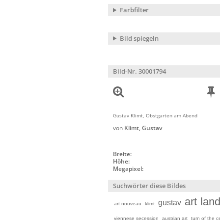
Farbfilter
Bild spiegeln
Bild-Nr. 30001794
Gustav Klimt, Obstgarten am Abend
von
Klimt, Gustav
Breite:
Höhe:
Megapixel:
Suchwörter diese Bildes
art
lan
gustav
art nouveau
klimt
viennese secession
austrian art
turn of the c