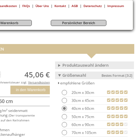
|
|
|
|
|
|
sandkosten
FAQs
Über Uns
Kontakt
AGB
Datenschutz
Impressum
r-Warenkorb
Persönlicher Bereich
EN
Produktauswahl ändern
45,06 €
Größenwahl
Bestes Format [3:2]
ehrwertsteuer zzgl.
Versandkosten
empfohlene Größen
in den Warenkorb
20cm x 30cm
30cm x 45cm
 60 cm
40cm x 60cm
/m² seidenmatt
mung
(Der transparente
50cm x 75cm
 auf den Keilrahmen
60cm x 90cm
rahmen
70cm x 105cm
ackenaufhänger