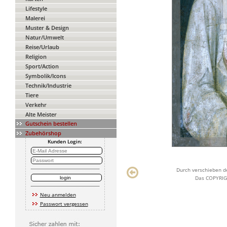
Lifestyle
Malerei
Muster & Design
Natur/Umwelt
Reise/Urlaub
Religion
Sport/Action
Symbolik/Icons
Technik/Industrie
Tiere
Verkehr
Alte Meister
Gutschein bestellen
Zubehörshop
Kunden Login:
Durch verschieben de
Das COPYRIGH
Neu anmelden
Passwort vergessen