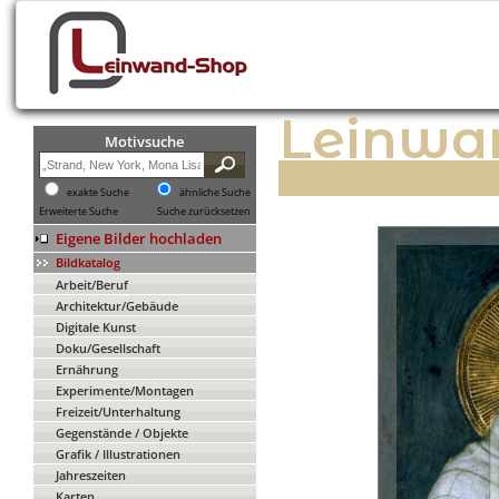
Leinwa
Motivsuche
exakte Suche
ähnliche Suche
Erweiterte Suche
Suche zurücksetzen
Eigene Bilder hochladen
Bildkatalog
Arbeit/Beruf
Architektur/Gebäude
Digitale Kunst
Doku/Gesellschaft
Ernährung
Experimente/Montagen
Freizeit/Unterhaltung
Gegenstände / Objekte
Grafik / Illustrationen
Jahreszeiten
Karten