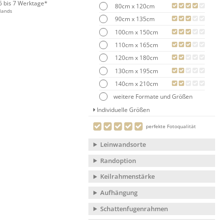
 6 bis 7 Werktage*
80cm x 120cm
lands
90cm x 135cm
100cm x 150cm
110cm x 165cm
120cm x 180cm
130cm x 195cm
140cm x 210cm
weitere Formate und Größen
Individuelle Größen
perfekte Fotoqualität
Leinwandsorte
Randoption
Keilrahmenstärke
Aufhängung
Schattenfugenrahmen