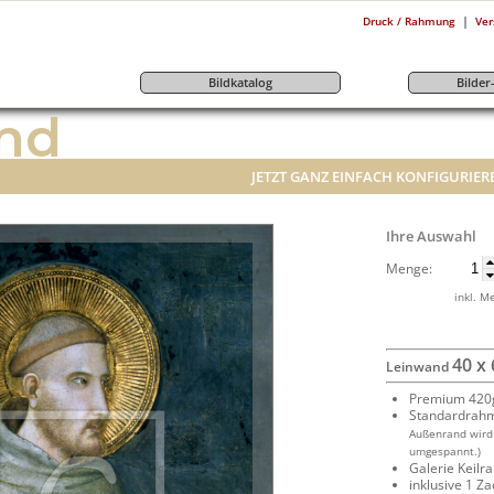
|
Druck / Rahmung
Ver
Bildkatalog
Bilde
nd
JETZT GANZ EINFACH KONFIGURIER
Ihre Auswahl
Menge:
inkl. M
40 x
Leinwand
Premium 420g
Standardrah
Außenrand wird
umgespannt.)
Galerie Keil
inklusive 1 Z