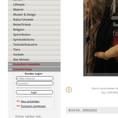
Lifestyle
Malerei
Muster & Design
Natur/Umwelt
Reise/Urlaub
Religion
Sport/Action
Symbolik/Icons
Technik/Industrie
Tiere
Verkehr
Alte Meister
Gutschein bestellen
Zubehörshop
Kunden Login:
Durch verschieben de
Das COPYRIGH
Neu anmelden
Passwort vergessen
Bild-Nr. 30002692