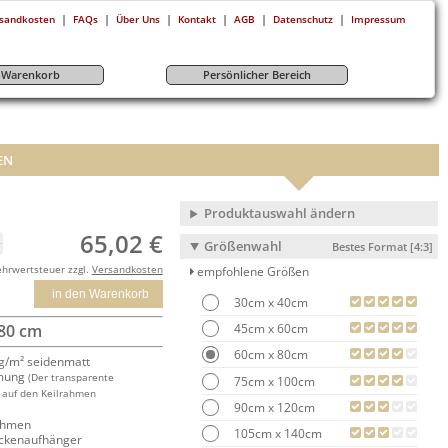
|
|
|
|
|
|
sandkosten
FAQs
Über Uns
Kontakt
AGB
Datenschutz
Impressum
r-Warenkorb
Persönlicher Bereich
EN
Produktauswahl ändern
65,02 €
Größenwahl
Bestes Format [4:3]
ehrwertsteuer zzgl.
Versandkosten
empfohlene Größen
in den Warenkorb
30cm x 40cm
45cm x 60cm
 80 cm
60cm x 80cm
/m² seidenmatt
mung
(Der transparente
75cm x 100cm
 auf den Keilrahmen
90cm x 120cm
rahmen
105cm x 140cm
ackenaufhänger