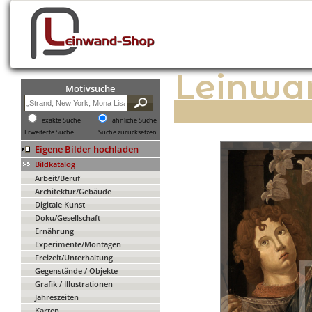
Leinwa
Motivsuche
exakte Suche
ähnliche Suche
Erweiterte Suche
Suche zurücksetzen
Eigene Bilder hochladen
Bildkatalog
Arbeit/Beruf
Architektur/Gebäude
Digitale Kunst
Doku/Gesellschaft
Ernährung
Experimente/Montagen
Freizeit/Unterhaltung
Gegenstände / Objekte
Grafik / Illustrationen
Jahreszeiten
Karten