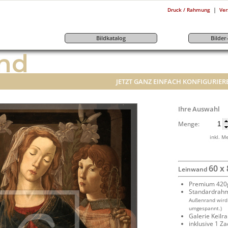
|
Druck / Rahmung
Ver
Bildkatalog
Bilde
nd
JETZT GANZ EINFACH KONFIGURIER
Ihre Auswahl
Menge:
inkl. M
60 x
Leinwand
Premium 420g
Standardrah
Außenrand wird
umgespannt.)
Galerie Keil
inklusive 1 Z