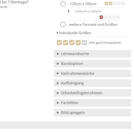
 6 bis 7 Werktage*
120cm x 160cm
lands
135cm x 180cm
weitere Formate und Größen
Individuelle Größen
sehr gute Fotoqualität
Leinwandsorte
Randoption
Keilrahmenstärke
Aufhängung
Schattenfugenrahmen
Farbfilter
Bild spiegeln