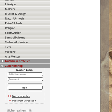
Lifestyle
Malerei
Muster & Design
Natur/Umwelt
Reise/Urlaub
Religion
Sport/Action
Symbolik/Icons
Technik/Industrie
Tiere
Verkehr
Alte Meister
Gutschein bestellen
Zubehörshop
Kunden Login:
Neu anmelden
Passwort vergessen