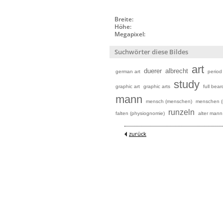
Breite:
Höhe:
Megapixel:
Suchwörter diese Bildes
art
duerer
albrecht
german art
period 
study
graphic art
graphic arts
full bear
mann
mensch (menschen)
menschen (
runzeln
falten (physiognomie)
alter mann
zurück