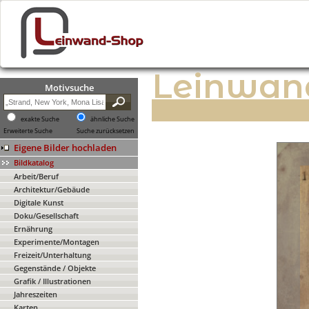
Leinwan
Motivsuche
exakte Suche
ähnliche Suche
Erweiterte Suche
Suche zurücksetzen
Eigene Bilder hochladen
Bildkatalog
Arbeit/Beruf
Architektur/Gebäude
Digitale Kunst
Doku/Gesellschaft
Ernährung
Experimente/Montagen
Freizeit/Unterhaltung
Gegenstände / Objekte
Grafik / Illustrationen
Jahreszeiten
Karten