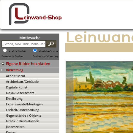
Leinwan
Motivsuche
exakte Suche
ähnliche Suche
Erweiterte Suche
Suche zurücksetzen
Eigene Bilder hochladen
Bildkatalog
Arbeit/Beruf
Architektur/Gebäude
Digitale Kunst
Doku/Gesellschaft
Ernährung
Experimente/Montagen
Freizeit/Unterhaltung
Gegenstände / Objekte
Grafik / Illustrationen
Jahreszeiten
Karten