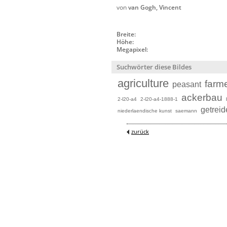
von
van Gogh, Vincent
Breite:
Höhe:
Megapixel:
Suchwörter diese Bildes
agriculture
farm
peasant
ackerbau
2-l20-a4
2-l20-a4-1888-1
getreid
niederlaendische kunst
saemann
zurück