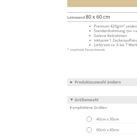
80 x 60 cm
Leinwand
Premium 420g/m² seide
Standardrahmung
(Der tr
Galerie Keilrahmen
inklusive 1 Zackenaufhä
Lieferzeit ca. 6 bis 7 We
* innerhalb Deutschlands
Produktauswahl ändern
Größenwahl
empfohlene Größen
40cm x 30cm
60cm x 45cm