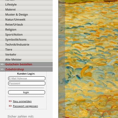
Lifestyle
Malerei
Muster & Design
Natur/Umwelt
Reise/Urlaub
Religion
Sport/Action
Symbolik/Icons
Technik/Industrie
Tiere
Verkehr
Alte Meister
Gutschein bestellen
Zubehörshop
Kunden Login:
Neu anmelden
Passwort vergessen