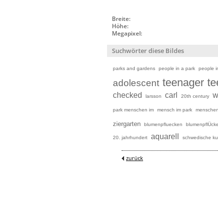
Breite:
Höhe:
Megapixel:
Suchwörter diese Bildes
parks and gardens
people in a park
people i
teenager
te
adolescent
checked
carl
w
larsson
20th century
park menschen im
mensch im park
menschen
ziergarten
blumenpfluecken
blumenpflÜck
aquarell
20. jahrhundert
schwedische ku
zurück