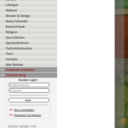
Lifestyle
Malerei
Muster & Design
Natur/Umwelt
Reise/Urlaub
Religion
Sport/Action
Symbolik/Icons
Technik/Industrie
Tiere
Verkehr
Alte Meister
Gutschein bestellen
Zubehörshop
Kunden Login:
Neu anmelden
Passwort vergessen