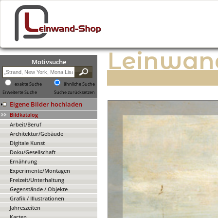
Leinwan
Motivsuche
exakte Suche
ähnliche Suche
Erweiterte Suche
Suche zurücksetzen
Eigene Bilder hochladen
Bildkatalog
Arbeit/Beruf
Architektur/Gebäude
Digitale Kunst
Doku/Gesellschaft
Ernährung
Experimente/Montagen
Freizeit/Unterhaltung
Gegenstände / Objekte
Grafik / Illustrationen
Jahreszeiten
Karten