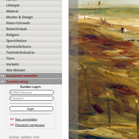
Lifestyle
Malerei
Muster & Design
Natur/Umwelt
Reise/Urlaub
Religion
Sport/Action
Symbolik/Icons
Technik/Industrie
Tiere
Verkehr
Alte Meister
Gutschein bestellen
Zubehörshop
Kunden Login:
Neu anmelden
Passwort vergessen