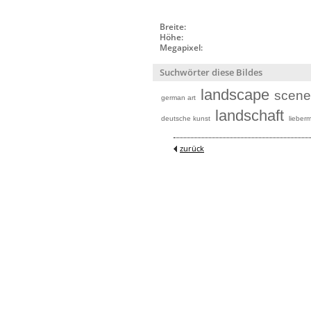
Breite:
Höhe:
Megapixel:
Suchwörter diese Bildes
landscape
scene
german art
landschaft
deutsche kunst
lieber
zurück