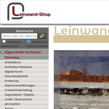
Leinwan
Motivsuche
exakte Suche
ähnliche Suche
Erweiterte Suche
Suche zurücksetzen
Eigene Bilder hochladen
Bildkatalog
Arbeit/Beruf
Architektur/Gebäude
Digitale Kunst
Doku/Gesellschaft
Ernährung
Experimente/Montagen
Freizeit/Unterhaltung
Gegenstände / Objekte
Grafik / Illustrationen
Jahreszeiten
Karten