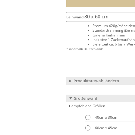
80 x 60 cm
Leinwand
Premium 420g/m² seide
Standardrahmung
(Der tr
Galerie Keilrahmen
inklusive 1 Zackenaufhä
Lieferzeit ca. 6 bis 7 We
* innerhalb Deutschlands
Produktauswahl ändern
Größenwahl
empfohlene Größen
40cm x 30cm
60cm x 45cm