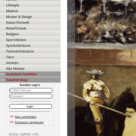
Lifestyle
Malerei
Muster & Design
Natur/Umwelt
Reise/Urlaub
Religion
Sport/Action
Symbolik/Icons
Technik/Industrie
Tiere
Verkehr
Alte Meister
Gutschein bestellen
Zubehörshop
Kunden Login:
Neu anmelden
Passwort vergessen