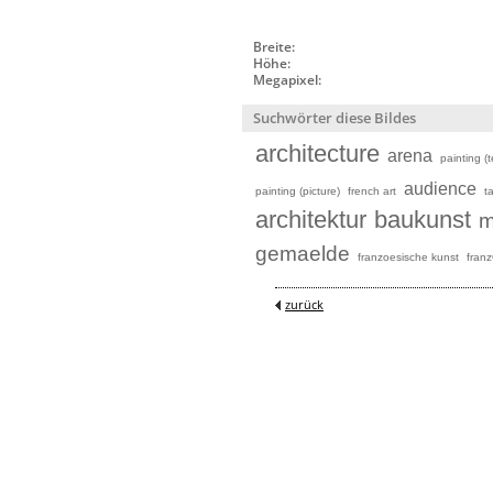
Breite:
Höhe:
Megapixel:
Suchwörter diese Bildes
architecture
arena
painting (
audience
painting (picture)
french art
t
architektur
baukunst
m
gemaelde
franzoesische kunst
fran
zurück