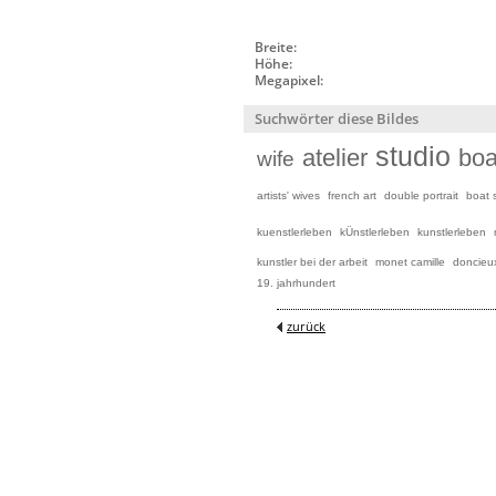
Breite:
Höhe:
Megapixel:
Suchwörter diese Bildes
studio
atelier
boa
wife
artists' wives
french art
double portrait
boat 
kuenstlerleben
kÜnstlerleben
kunstlerleben
kunstler bei der arbeit
monet camille
doncieux
19. jahrhundert
zurück