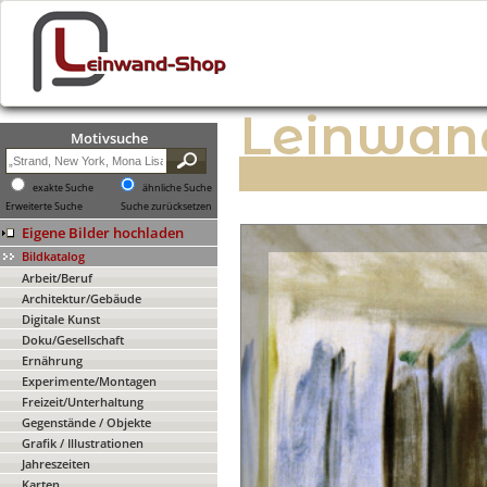
Leinwan
Motivsuche
exakte Suche
ähnliche Suche
Erweiterte Suche
Suche zurücksetzen
Eigene Bilder hochladen
Bildkatalog
Arbeit/Beruf
Architektur/Gebäude
Digitale Kunst
Doku/Gesellschaft
Ernährung
Experimente/Montagen
Freizeit/Unterhaltung
Gegenstände / Objekte
Grafik / Illustrationen
Jahreszeiten
Karten