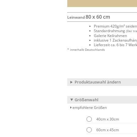
80 x 60 cm
Leinwand
Premium 420g/m² seide
Standardrahmung
(Der tr
Galerie Keilrahmen
inklusive 1 Zackenaufhä
Lieferzeit ca. 6 bis 7 We
* innerhalb Deutschlands
Produktauswahl ändern
Größenwahl
empfohlene Größen
40cm x 30cm
60cm x 45cm