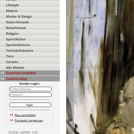
Lifestyle
Malerei
Muster & Design
Natur/Umwelt
Reise/Urlaub
Religion
Sport/Action
Symbolik/Icons
Technik/Industrie
Tiere
Verkehr
Alte Meister
Gutschein bestellen
Zubehörshop
Kunden Login:
Neu anmelden
Passwort vergessen