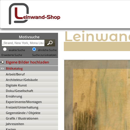
Leinwan
Motivsuche
exakte Suche
ähnliche Suche
Erweiterte Suche
Suche zurücksetzen
Eigene Bilder hochladen
Bildkatalog
Arbeit/Beruf
Architektur/Gebäude
Digitale Kunst
Doku/Gesellschaft
Ernährung
Experimente/Montagen
Freizeit/Unterhaltung
Gegenstände / Objekte
Grafik / Illustrationen
Jahreszeiten
Karten