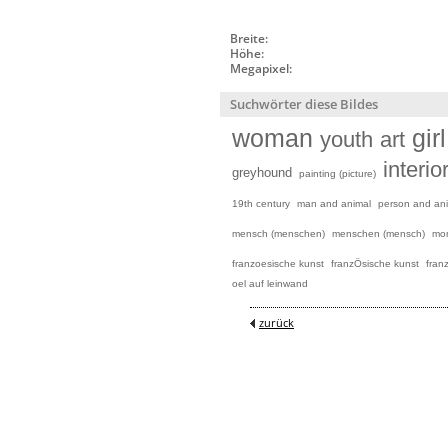
Breite:
Höhe:
Megapixel:
Suchwörter diese Bildes
woman
girl
youth
art
interio
greyhound
painting (picture)
19th century
man and animal
person and an
mensch (menschen)
menschen (mensch)
mor
franzoesische kunst
franzÖsische kunst
fran
oel auf leinwand
zurück