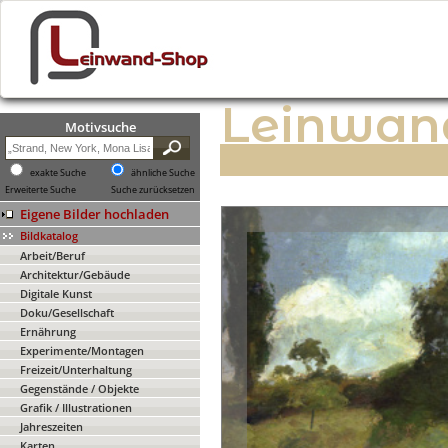
Leinwan
Motivsuche
exakte Suche
ähnliche Suche
Erweiterte Suche
Suche zurücksetzen
Eigene Bilder hochladen
Bildkatalog
Arbeit/Beruf
Architektur/Gebäude
Digitale Kunst
Doku/Gesellschaft
Ernährung
Experimente/Montagen
Freizeit/Unterhaltung
Gegenstände / Objekte
Grafik / Illustrationen
Jahreszeiten
Karten