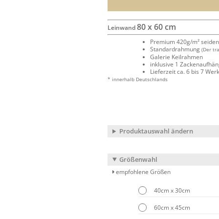
80 x 60 cm
Leinwand
Premium 420g/m² seide
Standardrahmung
(Der tr
Galerie Keilrahmen
inklusive 1 Zackenaufhä
Lieferzeit ca. 6 bis 7 We
* innerhalb Deutschlands
Produktauswahl ändern
Größenwahl
empfohlene Größen
40cm x 30cm
60cm x 45cm