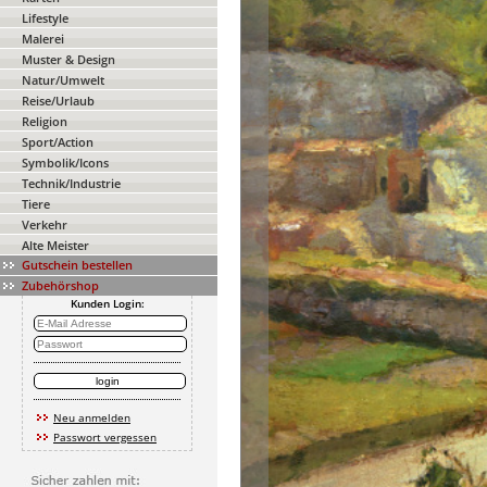
Lifestyle
Malerei
Muster & Design
Natur/Umwelt
Reise/Urlaub
Religion
Sport/Action
Symbolik/Icons
Technik/Industrie
Tiere
Verkehr
Alte Meister
Gutschein bestellen
Zubehörshop
Kunden Login:
Neu anmelden
Passwort vergessen