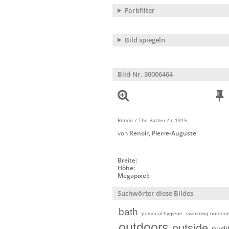
Farbfilter
Bild spiegeln
Bild-Nr. 30006464
Renoir / The Bather / c.1915
von
Renoir, Pierre-Auguste
Breite:
Höhe:
Megapixel:
Suchwörter diese Bildes
bath
personal hygiene
swimming outdoor
outdoors
outside