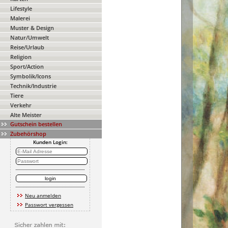
Lifestyle
Malerei
Muster & Design
Natur/Umwelt
Reise/Urlaub
Religion
Sport/Action
Symbolik/Icons
Technik/Industrie
Tiere
Verkehr
Alte Meister
Gutschein bestellen
Zubehörshop
Kunden Login:
Neu anmelden
Passwort vergessen