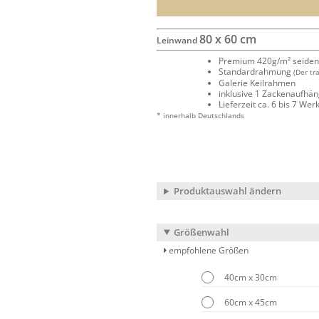
80 x 60 cm
Leinwand
Premium 420g/m² seide
Standardrahmung
(Der tr
Galerie Keilrahmen
inklusive 1 Zackenaufhä
Lieferzeit ca. 6 bis 7 We
* innerhalb Deutschlands
Produktauswahl ändern
Größenwahl
empfohlene Größen
40cm x 30cm
60cm x 45cm