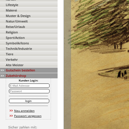
Lifestyle
Malerei
Muster & Design
Natur/Umwelt
Reise/Urlaub
Religion
Sport/Action
Symbolik/Icons
Technik/Industrie
Tiere
Verkehr
Alte Meister
Gutschein bestellen
Zubehörshop
Kunden Login:
Neu anmelden
Passwort vergessen