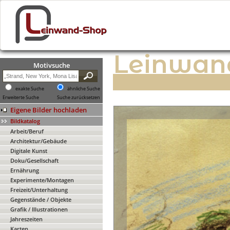
Leinwan
Motivsuche
exakte Suche
ähnliche Suche
Erweiterte Suche
Suche zurücksetzen
Eigene Bilder hochladen
Bildkatalog
Arbeit/Beruf
Architektur/Gebäude
Digitale Kunst
Doku/Gesellschaft
Ernährung
Experimente/Montagen
Freizeit/Unterhaltung
Gegenstände / Objekte
Grafik / Illustrationen
Jahreszeiten
Karten