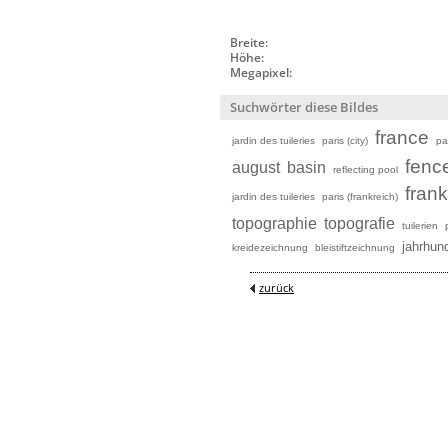
Breite:
Höhe:
Megapixel:
Suchwörter diese Bildes
france
jardin des tuileries
paris (city)
pa
fenc
august
basin
reflecting pool
frank
jardin des tuileries
paris (frankreich)
topographie
topografie
tuilerien
jahrhun
kreidezeichnung
bleistiftzeichnung
zurück