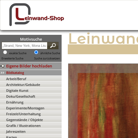
Leinwan
Motivsuche
exakte Suche
ähnliche Suche
Erweiterte Suche
Suche zurücksetzen
Eigene Bilder hochladen
Bildkatalog
Arbeit/Beruf
Architektur/Gebäude
Digitale Kunst
Doku/Gesellschaft
Ernährung
Experimente/Montagen
Freizeit/Unterhaltung
Gegenstände / Objekte
Grafik / Illustrationen
Jahreszeiten
Karten