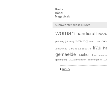
Breite:
Höhe:
Megapixel:
Suchwörter diese Bildes
woman
handicraft
handi
sewing
nan
painting (picture)
french art
frau
ha
2-m145-a2
2-m145-a2-1910-78
gemaelde
naehen
franzoesisch
ganzfigurig
20. jahrhundert
zehner jahre
10e
zurück