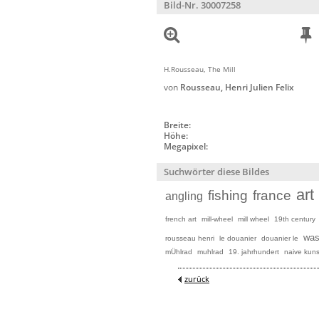
Bild-Nr. 30007258
H.Rousseau, The Mill
von
Rousseau, Henri Julien Felix
Breite:
Höhe:
Megapixel:
Suchwörter diese Bildes
art
fishing
france
angling
french art
mill-wheel
mill wheel
19th century
was
rousseau henri
le douanier
douanier le
mÜhlrad
muhlrad
19. jahrhundert
naive kuns
zurück