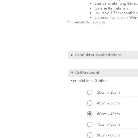
Standardrahmung
(Der tr
Galerie Keilrahmen
inklusive 1 Zackenaufhä
Lieferzeit ca. 6 bis 7 We
* innerhalb Deutschlands
Produktauswahl ändern
Größenwahl
empfohlene Größen
30cm x 20cm
45cm x 30cm
60cm x 40cm
75cm x 50cm
90cm x 60cm