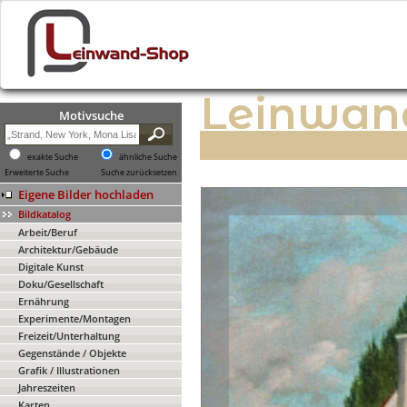
Leinwan
Motivsuche
exakte Suche
ähnliche Suche
Erweiterte Suche
Suche zurücksetzen
Eigene Bilder hochladen
Bildkatalog
Arbeit/Beruf
Architektur/Gebäude
Digitale Kunst
Doku/Gesellschaft
Ernährung
Experimente/Montagen
Freizeit/Unterhaltung
Gegenstände / Objekte
Grafik / Illustrationen
Jahreszeiten
Karten