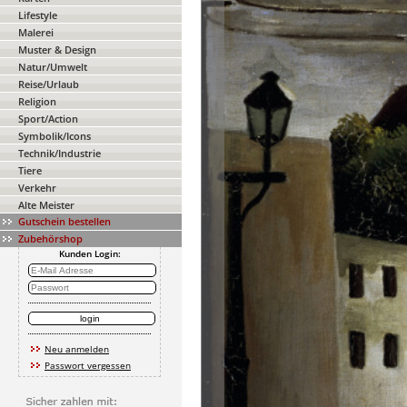
Lifestyle
Malerei
Muster & Design
Natur/Umwelt
Reise/Urlaub
Religion
Sport/Action
Symbolik/Icons
Technik/Industrie
Tiere
Verkehr
Alte Meister
Gutschein bestellen
Zubehörshop
Kunden Login:
Neu anmelden
Passwort vergessen