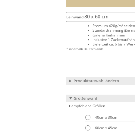
80 x 60 cm
Leinwand
Premium 420g/m² seide
Standardrahmung
(Der tr
Galerie Keilrahmen
inklusive 1 Zackenaufhä
Lieferzeit ca. 6 bis 7 We
* innerhalb Deutschlands
Produktauswahl ändern
Größenwahl
empfohlene Größen
40cm x 30cm
60cm x 45cm