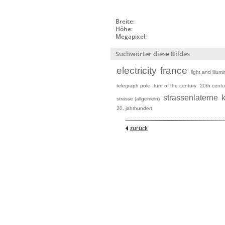
Breite:
Höhe:
Megapixel:
Suchwörter diese Bildes
electricity
france
light and illum
telegraph pole
turn of the century
20th centu
strassenlaterne
k
strasse (allgemein)
20. jahrhundert
zurück