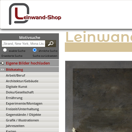
Leinwan
Motivsuche
exakte Suche
ähnliche Suche
Erweiterte Suche
Suche zurücksetzen
Eigene Bilder hochladen
Bildkatalog
Arbeit/Beruf
Architektur/Gebäude
Digitale Kunst
Doku/Gesellschaft
Ernährung
Experimente/Montagen
Freizeit/Unterhaltung
Gegenstände / Objekte
Grafik / Illustrationen
Jahreszeiten
Karten