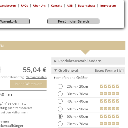
|
|
|
|
|
|
sandkosten
FAQs
Über Uns
Kontakt
AGB
Datenschutz
Impressum
r-Warenkorb
Persönlicher Bereich
EN
Produktauswahl ändern
55,04 €
Größenwahl
Bestes Format [1:1]
ehrwertsteuer zzgl.
Versandkosten
empfohlene Größen
in den Warenkorb
20cm x 20cm
30cm x 30cm
 60 cm
40cm x 40cm
/m² seidenmatt
mung
(Der transparente
50cm x 50cm
 auf den Keilrahmen
60cm x 60cm
rahmen
70cm x 70cm
ackenaufhänger