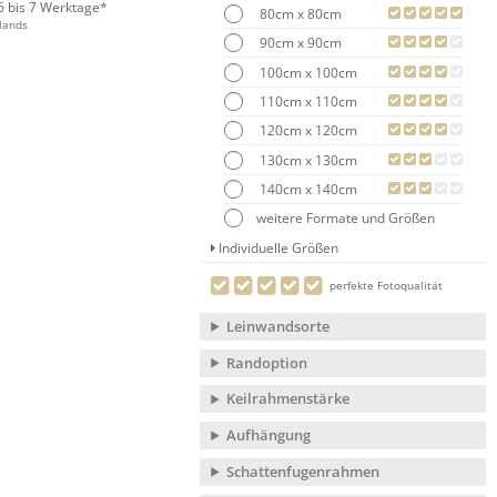
 6 bis 7 Werktage*
80cm x 80cm
lands
90cm x 90cm
100cm x 100cm
110cm x 110cm
120cm x 120cm
130cm x 130cm
140cm x 140cm
weitere Formate und Größen
Individuelle Größen
perfekte Fotoqualität
Leinwandsorte
Randoption
Keilrahmenstärke
Aufhängung
Schattenfugenrahmen