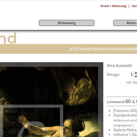
|
Druck / Rahmung
Ver
Bildkatalog
Bilde
nd
JETZT GANZ EINFACH KONFIGURIER
Ihre Auswahl
Menge:
inkl. M
60 x
Leinwand
Premium 420g
Standardrah
Außenrand wird
umgespannt.)
Galerie Keil
inklusive 1 Z