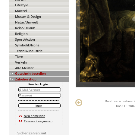
Lifestyle
Malerei
Muster & Design
Natur/Umwelt
Reise/Urlaub
Religion
Sport/Action
Symbolik/Icons
Technik/Industrie
Tiere
Verkehr
Alte Meister
Gutschein bestellen
Zubehörshop
Kunden Login:
Durch verschieben de
Das COPYRIGH
Neu anmelden
Passwort vergessen