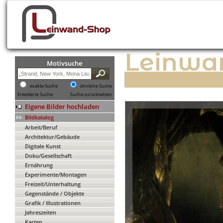
Leinwa
Motivsuche
exakte Suche
ähnliche Suche
Erweiterte Suche
Suche zurücksetzen
Eigene Bilder hochladen
Bildkatalog
Arbeit/Beruf
Architektur/Gebäude
Digitale Kunst
Doku/Gesellschaft
Ernährung
Experimente/Montagen
Freizeit/Unterhaltung
Gegenstände / Objekte
Grafik / Illustrationen
Jahreszeiten
Karten