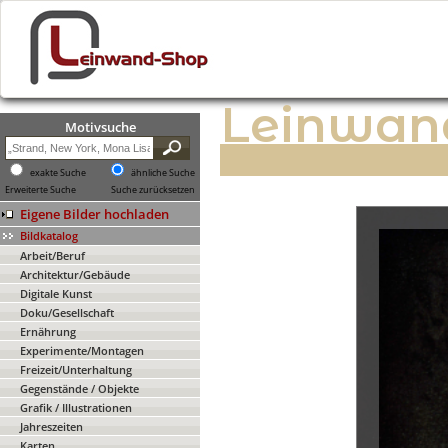
Leinwan
Motivsuche
exakte Suche
ähnliche Suche
Erweiterte Suche
Suche zurücksetzen
Eigene Bilder hochladen
Bildkatalog
Arbeit/Beruf
Architektur/Gebäude
Digitale Kunst
Doku/Gesellschaft
Ernährung
Experimente/Montagen
Freizeit/Unterhaltung
Gegenstände / Objekte
Grafik / Illustrationen
Jahreszeiten
Karten