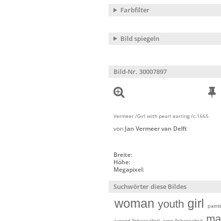
Farbfilter
Bild spiegeln
Bild-Nr. 30007897
Vermeer /Girl with pearl earring /c.1665
von
Jan Vermeer van Delft
Breite:
Höhe:
Megapixel:
Suchwörter diese Bildes
woman
girl
youth
paint
ma
jugend (lebensalter)
jung (lebensalter)