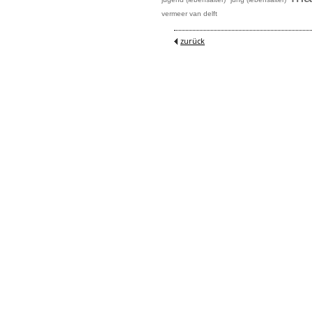
vermeer van delft
zurück