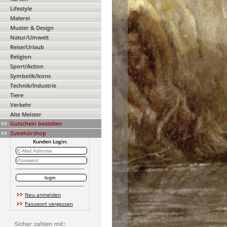
Lifestyle
Malerei
Muster & Design
Natur/Umwelt
Reise/Urlaub
Religion
Sport/Action
Symbolik/Icons
Technik/Industrie
Tiere
Verkehr
Alte Meister
Gutschein bestellen
Zubehörshop
Kunden Login:
Neu anmelden
Passwort vergessen