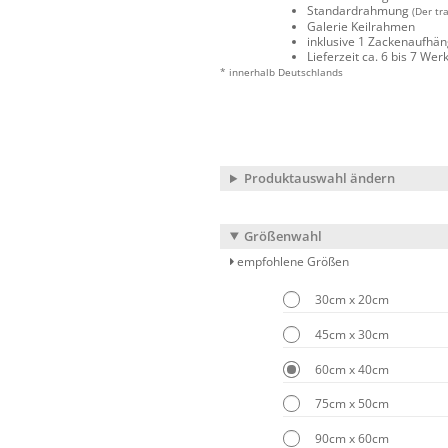
Standardrahmung
(Der tr
Galerie Keilrahmen
inklusive 1 Zackenaufhä
Lieferzeit ca. 6 bis 7 We
* innerhalb Deutschlands
Produktauswahl ändern
Größenwahl
empfohlene Größen
30cm x 20cm
45cm x 30cm
60cm x 40cm
75cm x 50cm
90cm x 60cm