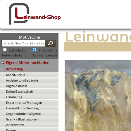
Leinwan
Motivsuche
exakte Suche
ähnliche Suche
Erweiterte Suche
Suche zurücksetzen
Eigene Bilder hochladen
Bildkatalog
Arbeit/Beruf
Architektur/Gebäude
Digitale Kunst
Doku/Gesellschaft
Ernährung
Experimente/Montagen
Freizeit/Unterhaltung
Gegenstände / Objekte
Grafik / Illustrationen
Jahreszeiten
Karten