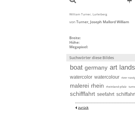
William Turner, Lurleiberg
von
Turner, Joseph Mallord William
Breite:
Höhe:
Megapixel:
Suchwörter diese Bildes
boat
art
land
germany
watercolor
watercolour
river navi
malerei
rhein
rheinland-pfalz
turn
schifffahrt
seefahrt
schiffahr
zurück