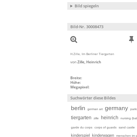
Bild spiegeln
Bild-Nr. 30008473
H.Zille, Im Berliner Tiergarten
von
Zille, Heinrich
Breite:
Höhe:
Megapixel:
Suchwörter diese Bildes
berlin
germany
german art
park
tiergarten
heinrich
zille
nursing (ba
garde du corps
corps of guards
sand castle
kinderspiel
kinderwagen
menschen im 