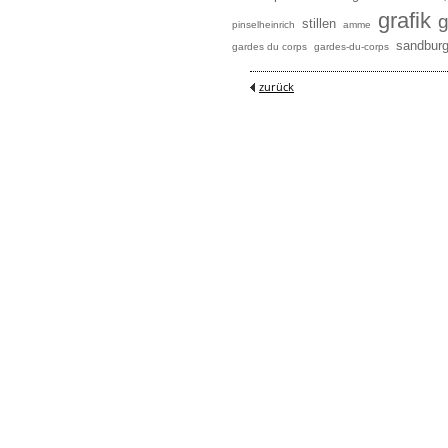
grafik
g
stillen
pinselheinrich
amme
sandbur
gardes du corps
gardes-du-corps
zurück