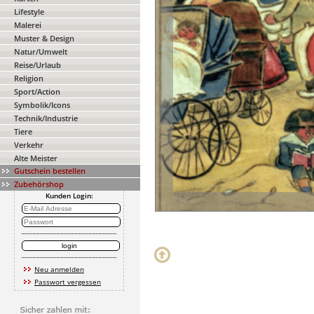
Lifestyle
Malerei
Muster & Design
Natur/Umwelt
Reise/Urlaub
Religion
Sport/Action
Symbolik/Icons
Technik/Industrie
Tiere
Verkehr
Alte Meister
Gutschein bestellen
Zubehörshop
Kunden Login:
Neu anmelden
Passwort vergessen