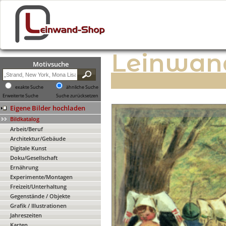
Leinwan
Motivsuche
exakte Suche
ähnliche Suche
Erweiterte Suche
Suche zurücksetzen
Eigene Bilder hochladen
Bildkatalog
Arbeit/Beruf
Architektur/Gebäude
Digitale Kunst
Doku/Gesellschaft
Ernährung
Experimente/Montagen
Freizeit/Unterhaltung
Gegenstände / Objekte
Grafik / Illustrationen
Jahreszeiten
Karten