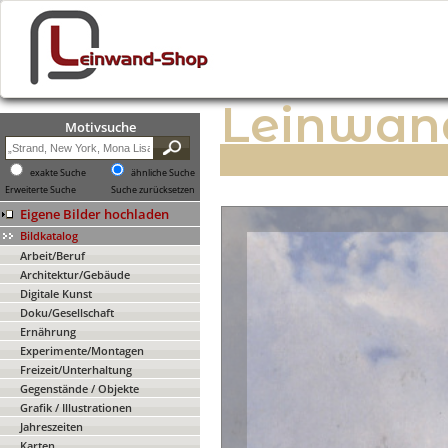
Leinwan
Motivsuche
exakte Suche
ähnliche Suche
Erweiterte Suche
Suche zurücksetzen
Eigene Bilder hochladen
Bildkatalog
Arbeit/Beruf
Architektur/Gebäude
Digitale Kunst
Doku/Gesellschaft
Ernährung
Experimente/Montagen
Freizeit/Unterhaltung
Gegenstände / Objekte
Grafik / Illustrationen
Jahreszeiten
Karten