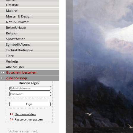
Lifestyle
Malerei
Muster & Design
Natur/Umwelt
Reise/Urlaub
Religion
Sport/Action
Symbolik/Icons
Technik/Industrie
Tiere
Verkehr
Alte Meister
Gutschein bestellen
Zubehörshop
Kunden Login:
Neu anmelden
Passwort vergessen