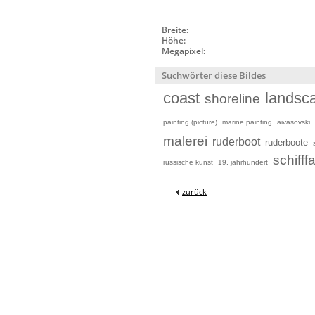
Breite:
Höhe:
Megapixel:
Suchwörter diese Bildes
coast
landsc
shoreline
painting (picture)
marine painting
aivasovski
malerei
ruderboot
ruderboote
schifff
russische kunst
19. jahrhundert
zurück