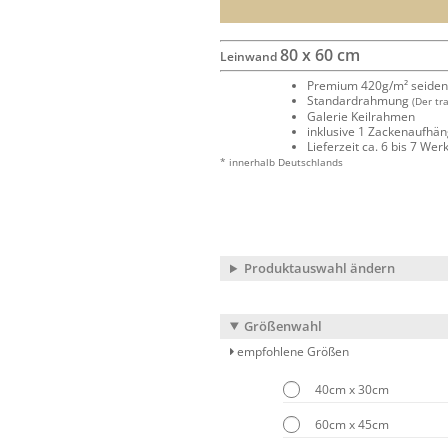
80 x 60 cm
Leinwand
Premium 420g/m² seide
Standardrahmung
(Der tr
Galerie Keilrahmen
inklusive 1 Zackenaufhä
Lieferzeit ca. 6 bis 7 We
* innerhalb Deutschlands
Produktauswahl ändern
Größenwahl
empfohlene Größen
40cm x 30cm
60cm x 45cm