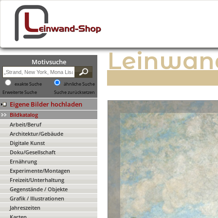
Leinwan
Motivsuche
exakte Suche
ähnliche Suche
Erweiterte Suche
Suche zurücksetzen
Eigene Bilder hochladen
Bildkatalog
Arbeit/Beruf
Architektur/Gebäude
Digitale Kunst
Doku/Gesellschaft
Ernährung
Experimente/Montagen
Freizeit/Unterhaltung
Gegenstände / Objekte
Grafik / Illustrationen
Jahreszeiten
Karten