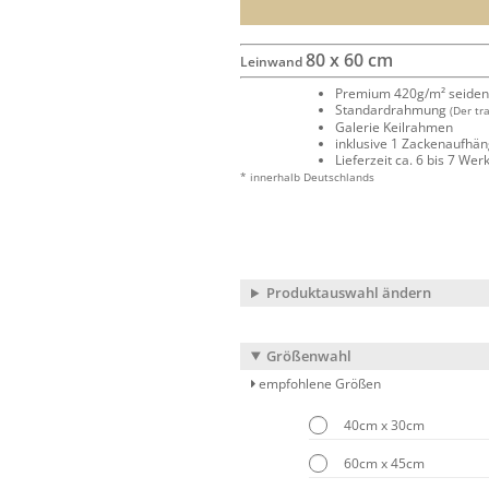
80 x 60 cm
Leinwand
Premium 420g/m² seide
Standardrahmung
(Der tr
Galerie Keilrahmen
inklusive 1 Zackenaufhä
Lieferzeit ca. 6 bis 7 We
* innerhalb Deutschlands
Produktauswahl ändern
Größenwahl
empfohlene Größen
40cm x 30cm
60cm x 45cm