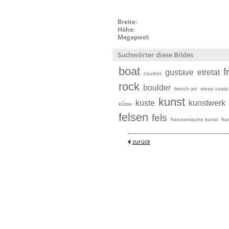
Breite:
Höhe:
Megapixel:
Suchwörter diese Bildes
boat
f
gustave
etretat
courbet
rock
boulder
french art
steep coast
kunst
kuste
kunstwerk
kÜste
felsen
fels
franzoesische kunst
fra
zurück