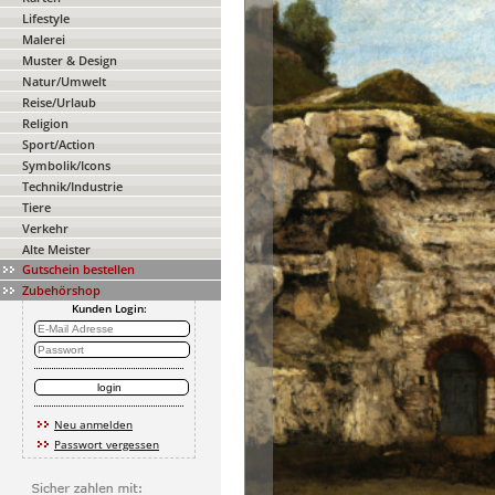
Lifestyle
Malerei
Muster & Design
Natur/Umwelt
Reise/Urlaub
Religion
Sport/Action
Symbolik/Icons
Technik/Industrie
Tiere
Verkehr
Alte Meister
Gutschein bestellen
Zubehörshop
Kunden Login:
Neu anmelden
Passwort vergessen