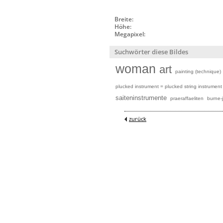
Breite:
Höhe:
Megapixel:
Suchwörter diese Bildes
woman
art
painting (technique)
plucked instrument = plucked string instrument
saiteninstrumente
praeraffaeliten
burne-
zurück