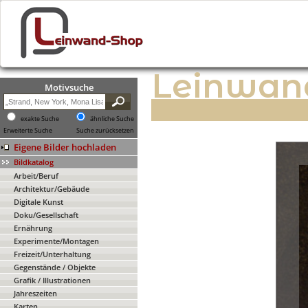
Leinwan
Motivsuche
exakte Suche
ähnliche Suche
Erweiterte Suche
Suche zurücksetzen
Eigene Bilder hochladen
Bildkatalog
Arbeit/Beruf
Architektur/Gebäude
Digitale Kunst
Doku/Gesellschaft
Ernährung
Experimente/Montagen
Freizeit/Unterhaltung
Gegenstände / Objekte
Grafik / Illustrationen
Jahreszeiten
Karten