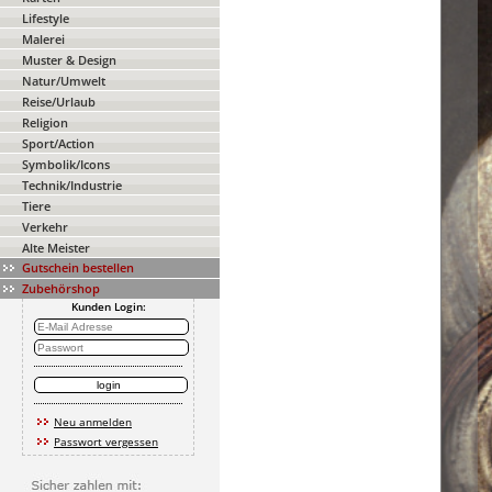
Lifestyle
Malerei
Muster & Design
Natur/Umwelt
Reise/Urlaub
Religion
Sport/Action
Symbolik/Icons
Technik/Industrie
Tiere
Verkehr
Alte Meister
Gutschein bestellen
Zubehörshop
Kunden Login:
Neu anmelden
Passwort vergessen