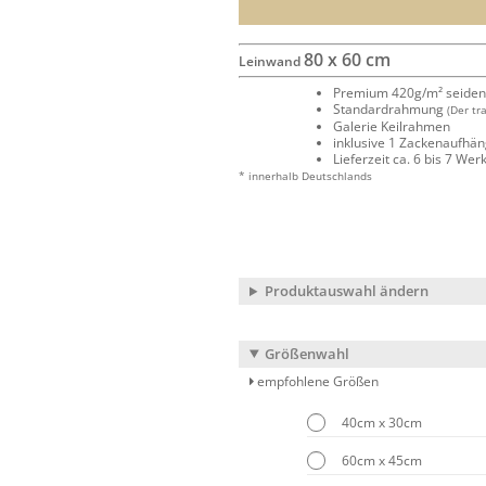
80 x 60 cm
Leinwand
Premium 420g/m² seide
Standardrahmung
(Der tr
Galerie Keilrahmen
inklusive 1 Zackenaufhä
Lieferzeit ca. 6 bis 7 We
* innerhalb Deutschlands
Produktauswahl ändern
Größenwahl
empfohlene Größen
40cm x 30cm
60cm x 45cm