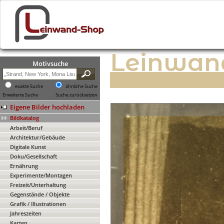
Leinwan
Motivsuche
exakte Suche
ähnliche Suche
Erweiterte Suche
Suche zurücksetzen
Eigene Bilder hochladen
Bildkatalog
Arbeit/Beruf
Architektur/Gebäude
Digitale Kunst
Doku/Gesellschaft
Ernährung
Experimente/Montagen
Freizeit/Unterhaltung
Gegenstände / Objekte
Grafik / Illustrationen
Jahreszeiten
Karten