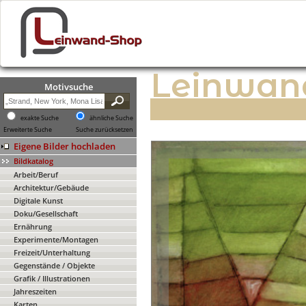
Leinwan
Motivsuche
exakte Suche
ähnliche Suche
Erweiterte Suche
Suche zurücksetzen
Eigene Bilder hochladen
Bildkatalog
Arbeit/Beruf
Architektur/Gebäude
Digitale Kunst
Doku/Gesellschaft
Ernährung
Experimente/Montagen
Freizeit/Unterhaltung
Gegenstände / Objekte
Grafik / Illustrationen
Jahreszeiten
Karten