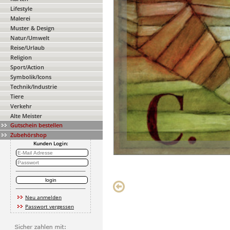
Lifestyle
Malerei
Muster & Design
Natur/Umwelt
Reise/Urlaub
Religion
Sport/Action
Symbolik/Icons
Technik/Industrie
Tiere
Verkehr
Alte Meister
Gutschein bestellen
Zubehörshop
Kunden Login:
Neu anmelden
Passwort vergessen