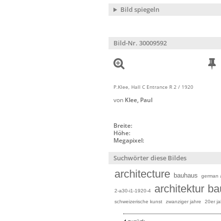
Bild spiegeln
Bild-Nr. 30009592
P.Klee, Hall C Entrance R 2 / 1920
von
Klee, Paul
Breite:
Höhe:
Megapixel:
Suchwörter diese Bildes
architecture
bauhaus
german a
architektur
ba
2-a30-i1-1920-4
schweizerische kunst
zwanziger jahre
20er ja