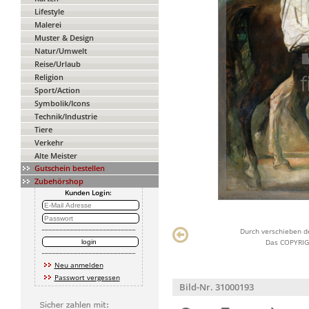
Lifestyle
Malerei
Muster & Design
Natur/Umwelt
Reise/Urlaub
Religion
Sport/Action
Symbolik/Icons
Technik/Industrie
Tiere
Verkehr
Alte Meister
Gutschein bestellen
Zubehörshop
Kunden Login:
Durch verschieben de
Das COPYRIGH
Neu anmelden
Passwort vergessen
Bild-Nr. 31000193