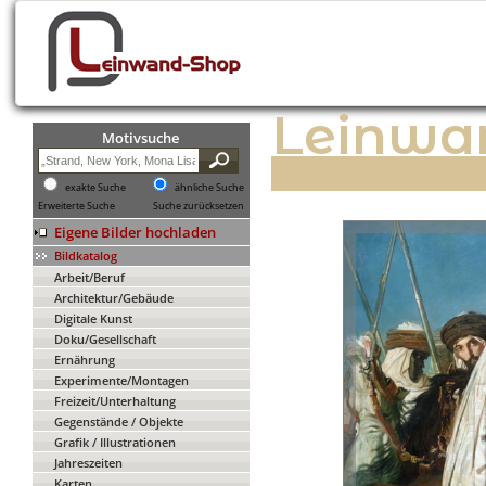
Leinwa
Motivsuche
exakte Suche
ähnliche Suche
Erweiterte Suche
Suche zurücksetzen
Eigene Bilder hochladen
Bildkatalog
Arbeit/Beruf
Architektur/Gebäude
Digitale Kunst
Doku/Gesellschaft
Ernährung
Experimente/Montagen
Freizeit/Unterhaltung
Gegenstände / Objekte
Grafik / Illustrationen
Jahreszeiten
Karten