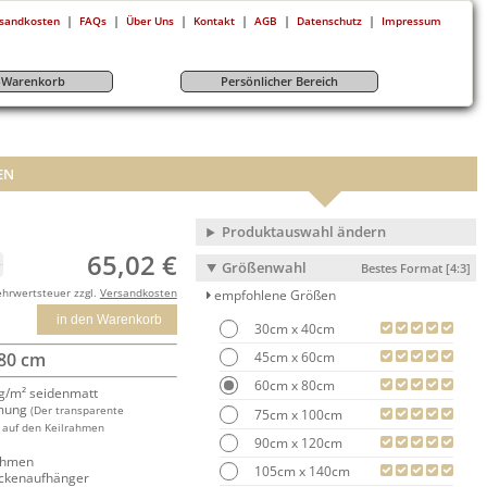
|
|
|
|
|
|
sandkosten
FAQs
Über Uns
Kontakt
AGB
Datenschutz
Impressum
r-Warenkorb
Persönlicher Bereich
EN
Produktauswahl ändern
65,02 €
Größenwahl
Bestes Format [4:3]
ehrwertsteuer zzgl.
Versandkosten
empfohlene Größen
in den Warenkorb
30cm x 40cm
45cm x 60cm
 80 cm
60cm x 80cm
/m² seidenmatt
mung
(Der transparente
75cm x 100cm
 auf den Keilrahmen
90cm x 120cm
rahmen
105cm x 140cm
ackenaufhänger