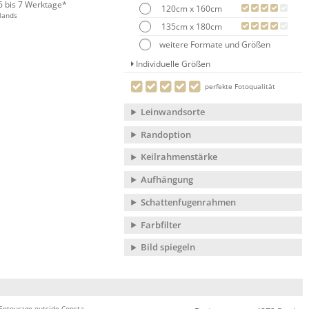
 6 bis 7 Werktage*
120cm x 160cm
lands
135cm x 180cm
weitere Formate und Größen
Individuelle Größen
perfekte Fotoqualität
Leinwandsorte
Randoption
Keilrahmenstärke
Aufhängung
Schattenfugenrahmen
Farbfilter
Bild spiegeln
 Entourage outside Consta