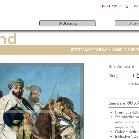
|
Druck / Rahmung
Ver
Bildkatalog
Bilde
nd
JETZT GANZ EINFACH KONFIGURIER
Ihre Auswahl
Menge:
inkl. M
60 x
Leinwand
Premium 420g
Standardrah
Außenrand wird
umgespannt.)
Galerie Keil
inklusive 1 Z