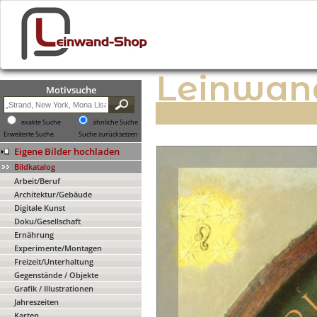
Leinwan
Motivsuche
exakte Suche
ähnliche Suche
Erweiterte Suche
Suche zurücksetzen
Eigene Bilder hochladen
Bildkatalog
Arbeit/Beruf
Architektur/Gebäude
Digitale Kunst
Doku/Gesellschaft
Ernährung
Experimente/Montagen
Freizeit/Unterhaltung
Gegenstände / Objekte
Grafik / Illustrationen
Jahreszeiten
Karten