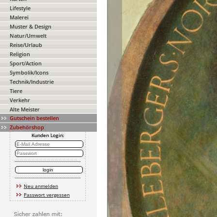
Lifestyle
Malerei
Muster & Design
Natur/Umwelt
Reise/Urlaub
Religion
Sport/Action
Symbolik/Icons
Technik/Industrie
Tiere
Verkehr
Alte Meister
Gutschein bestellen
Zubehörshop
Kunden Login:
Neu anmelden
Passwort vergessen