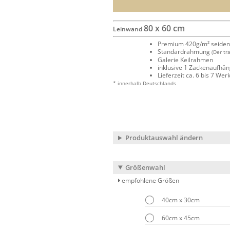
80 x 60 cm
Leinwand
Premium 420g/m² seide
Standardrahmung
(Der tr
Galerie Keilrahmen
inklusive 1 Zackenaufhä
Lieferzeit ca. 6 bis 7 We
* innerhalb Deutschlands
Produktauswahl ändern
Größenwahl
empfohlene Größen
40cm x 30cm
60cm x 45cm