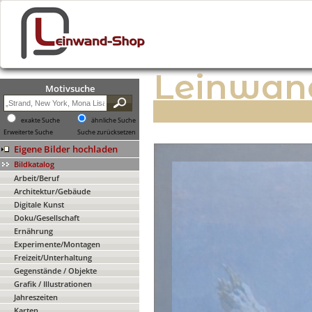
Leinwan
Motivsuche
exakte Suche
ähnliche Suche
Erweiterte Suche
Suche zurücksetzen
Eigene Bilder hochladen
Bildkatalog
Arbeit/Beruf
Architektur/Gebäude
Digitale Kunst
Doku/Gesellschaft
Ernährung
Experimente/Montagen
Freizeit/Unterhaltung
Gegenstände / Objekte
Grafik / Illustrationen
Jahreszeiten
Karten