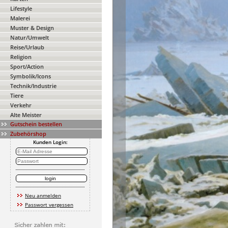
Lifestyle
Malerei
Muster & Design
Natur/Umwelt
Reise/Urlaub
Religion
Sport/Action
Symbolik/Icons
Technik/Industrie
Tiere
Verkehr
Alte Meister
Gutschein bestellen
Zubehörshop
Kunden Login:
Neu anmelden
Passwort vergessen