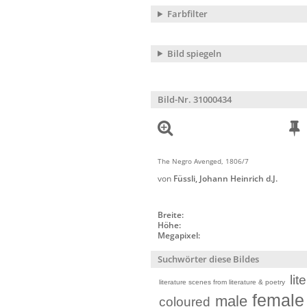
Farbfilter
Bild spiegeln
Bild-Nr. 31000434
The Negro Avenged, 1806/7
von
Füssli, Johann Heinrich d.J.
Breite:
Höhe:
Megapixel:
Suchwörter diese Bildes
lit
literature scenes from literature & poetry
female
male
coloured