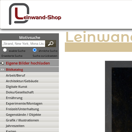
Leinwan
Motivsuche
exakte Suche
ähnliche Suche
Erweiterte Suche
Suche zurücksetzen
Eigene Bilder hochladen
Bildkatalog
Arbeit/Beruf
Architektur/Gebäude
Digitale Kunst
Doku/Gesellschaft
Ernährung
Experimente/Montagen
Freizeit/Unterhaltung
Gegenstände / Objekte
Grafik / Illustrationen
Jahreszeiten
Karten