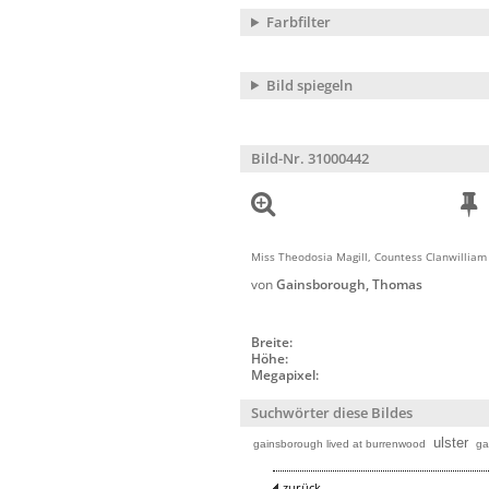
Farbfilter
Bild spiegeln
Bild-Nr. 31000442
Miss Theodosia Magill, Countess Clanwilliam
von
Gainsborough, Thomas
Breite:
Höhe:
Megapixel:
Suchwörter diese Bildes
ulster
gainsborough lived at burrenwood
ga
zurück