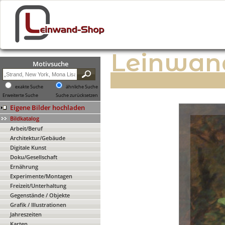
Leinwan
Motivsuche
exakte Suche
ähnliche Suche
Erweiterte Suche
Suche zurücksetzen
Eigene Bilder hochladen
Bildkatalog
Arbeit/Beruf
Architektur/Gebäude
Digitale Kunst
Doku/Gesellschaft
Ernährung
Experimente/Montagen
Freizeit/Unterhaltung
Gegenstände / Objekte
Grafik / Illustrationen
Jahreszeiten
Karten