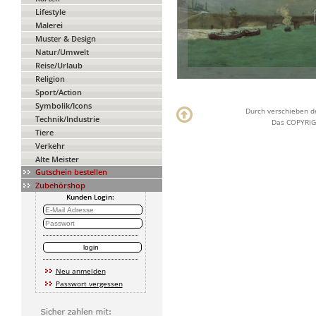
Lifestyle
Malerei
Muster & Design
Natur/Umwelt
Reise/Urlaub
Religion
Sport/Action
Symbolik/Icons
Durch verschieben de
Technik/Industrie
Das COPYRIGH
Tiere
Verkehr
Alte Meister
Gutschein bestellen
Zubehörshop
Kunden Login:
Neu anmelden
Passwort vergessen