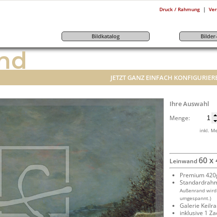
|
Druck / Rahmung
Ver
Bildkatalog
Bilde
nd
JETZT GANZ EINFACH KONFIGURIER
Ihre Auswahl
Menge:
inkl. M
60 x
Leinwand
Premium 420g
Standardrah
Außenrand wird
umgespannt.)
Galerie Keil
inklusive 1 Z