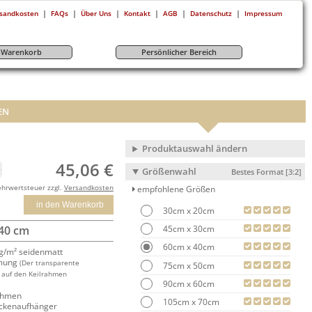
|
|
|
|
|
|
sandkosten
FAQs
Über Uns
Kontakt
AGB
Datenschutz
Impressum
r-Warenkorb
Persönlicher Bereich
EN
Produktauswahl ändern
45,06 €
Größenwahl
Bestes Format [3:2]
ehrwertsteuer zzgl.
Versandkosten
empfohlene Größen
in den Warenkorb
30cm x 20cm
45cm x 30cm
 40 cm
60cm x 40cm
/m² seidenmatt
mung
(Der transparente
75cm x 50cm
 auf den Keilrahmen
90cm x 60cm
rahmen
105cm x 70cm
ackenaufhänger