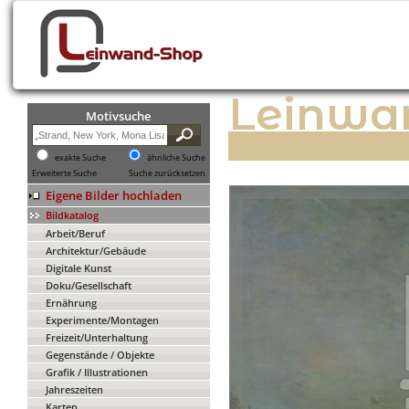
Leinwa
Motivsuche
exakte Suche
ähnliche Suche
Erweiterte Suche
Suche zurücksetzen
Eigene Bilder hochladen
Bildkatalog
Arbeit/Beruf
Architektur/Gebäude
Digitale Kunst
Doku/Gesellschaft
Ernährung
Experimente/Montagen
Freizeit/Unterhaltung
Gegenstände / Objekte
Grafik / Illustrationen
Jahreszeiten
Karten