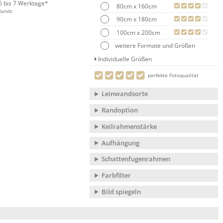
 6 bis 7 Werktage*
80cm x 160cm
lands
90cm x 180cm
100cm x 200cm
weitere Formate und Größen
Individuelle Größen
perfekte Fotoqualität
Leinwandsorte
Randoption
Keilrahmenstärke
Aufhängung
Schattenfugenrahmen
Farbfilter
Bild spiegeln