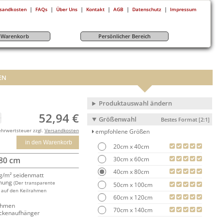
|
|
|
|
|
|
sandkosten
FAQs
Über Uns
Kontakt
AGB
Datenschutz
Impressum
r-Warenkorb
Persönlicher Bereich
EN
Produktauswahl ändern
52,94 €
Größenwahl
Bestes Format [2:1]
ehrwertsteuer zzgl.
Versandkosten
empfohlene Größen
in den Warenkorb
20cm x 40cm
30cm x 60cm
 80 cm
40cm x 80cm
/m² seidenmatt
mung
(Der transparente
50cm x 100cm
 auf den Keilrahmen
60cm x 120cm
rahmen
70cm x 140cm
ackenaufhänger