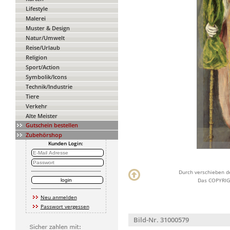
Lifestyle
Malerei
Muster & Design
Natur/Umwelt
Reise/Urlaub
Religion
Sport/Action
Symbolik/Icons
Technik/Industrie
Tiere
Verkehr
Alte Meister
Gutschein bestellen
Zubehörshop
Kunden Login:
Durch verschieben de
Das COPYRIGH
Neu anmelden
Passwort vergessen
Bild-Nr. 31000579