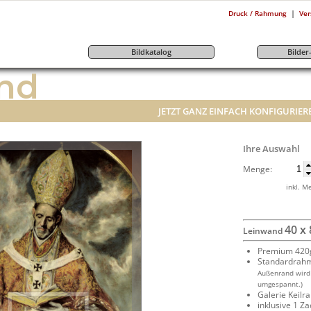
|
Druck / Rahmung
Ver
Bildkatalog
Bilde
nd
JETZT GANZ EINFACH KONFIGURIER
Ihre Auswahl
Menge:
inkl. M
40 x
Leinwand
Premium 420g
Standardrah
Außenrand wird
umgespannt.)
Galerie Keil
inklusive 1 Z