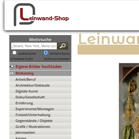
Leinwa
Motivsuche
exakte Suche
ähnliche Suche
Erweiterte Suche
Suche zurücksetzen
Eigene Bilder hochladen
Bildkatalog
Arbeit/Beruf
Architektur/Gebäude
Digitale Kunst
Doku/Gesellschaft
Ernährung
Experimente/Montagen
Freizeit/Unterhaltung
Gegenstände / Objekte
Grafik / Illustrationen
Jahreszeiten
Karten