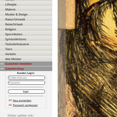
Lifestyle
Malerei
Muster & Design
Natur/Umwelt
Reise/Urlaub
Religion
Sport/Action
Symbolik/Icons
Technik/Industrie
Tiere
Verkehr
Alte Meister
Gutschein bestellen
Zubehörshop
Kunden Login:
Neu anmelden
Passwort vergessen