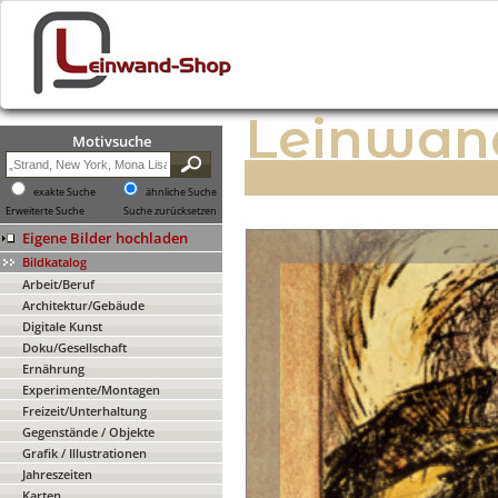
Leinwan
Motivsuche
exakte Suche
ähnliche Suche
Erweiterte Suche
Suche zurücksetzen
Eigene Bilder hochladen
Bildkatalog
Arbeit/Beruf
Architektur/Gebäude
Digitale Kunst
Doku/Gesellschaft
Ernährung
Experimente/Montagen
Freizeit/Unterhaltung
Gegenstände / Objekte
Grafik / Illustrationen
Jahreszeiten
Karten