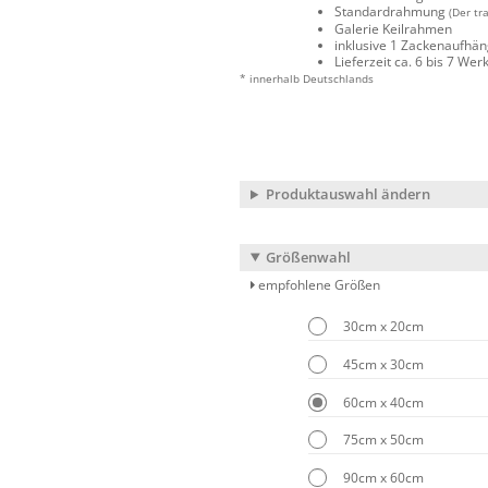
Standardrahmung
(Der tr
Galerie Keilrahmen
inklusive 1 Zackenaufhä
Lieferzeit ca. 6 bis 7 We
* innerhalb Deutschlands
Produktauswahl ändern
Größenwahl
empfohlene Größen
30cm x 20cm
45cm x 30cm
60cm x 40cm
75cm x 50cm
90cm x 60cm