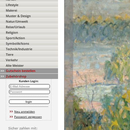
Lifestyle
Malerei
Muster & Design
Natur/Umwelt
Reise/Urlaub
Religion
Sport/Action
Symbolik/Icons
Technik/Industrie
Tiere
Verkehr
Alte Meister
Gutschein bestellen
Zubehörshop
Kunden Login:
Neu anmelden
Passwort vergessen