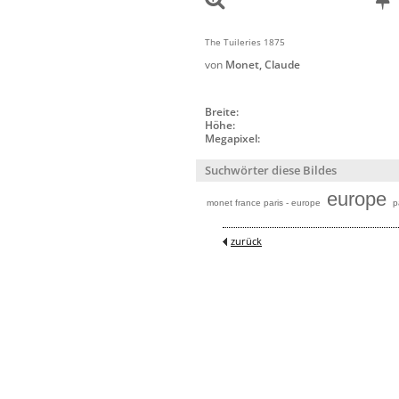
The Tuileries 1875
von
Monet, Claude
Breite:
Höhe:
Megapixel:
Suchwörter diese Bildes
europe
monet france paris - europe
p
zurück