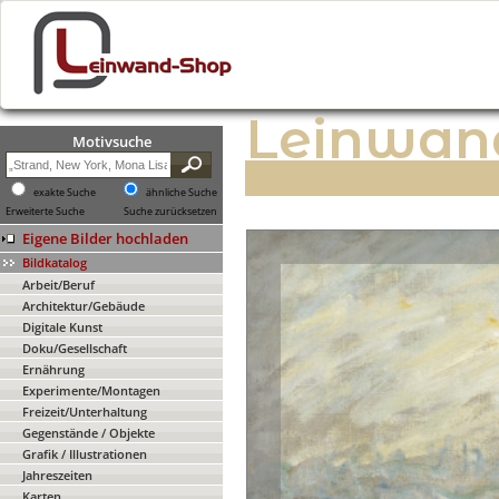
Leinwan
Motivsuche
exakte Suche
ähnliche Suche
Erweiterte Suche
Suche zurücksetzen
Eigene Bilder hochladen
Bildkatalog
Arbeit/Beruf
Architektur/Gebäude
Digitale Kunst
Doku/Gesellschaft
Ernährung
Experimente/Montagen
Freizeit/Unterhaltung
Gegenstände / Objekte
Grafik / Illustrationen
Jahreszeiten
Karten