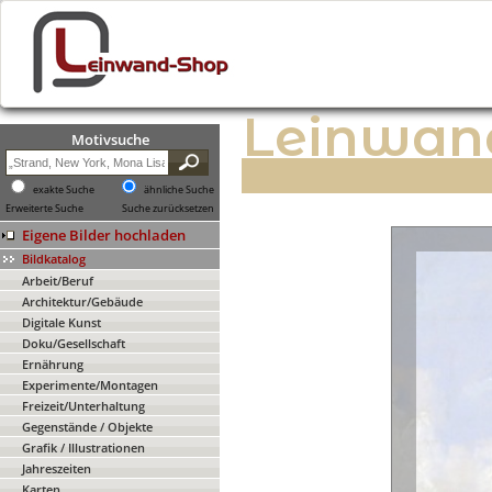
Leinwan
Motivsuche
exakte Suche
ähnliche Suche
Erweiterte Suche
Suche zurücksetzen
Eigene Bilder hochladen
Bildkatalog
Arbeit/Beruf
Architektur/Gebäude
Digitale Kunst
Doku/Gesellschaft
Ernährung
Experimente/Montagen
Freizeit/Unterhaltung
Gegenstände / Objekte
Grafik / Illustrationen
Jahreszeiten
Karten