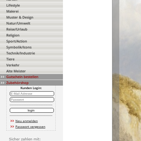
Lifestyle
Malerei
Muster & Design
Natur/Umwelt
Reise/Urlaub
Religion
Sport/Action
Symbolik/Icons
Technik/Industrie
Tiere
Verkehr
Alte Meister
Gutschein bestellen
Zubehörshop
Kunden Login:
Neu anmelden
Passwort vergessen