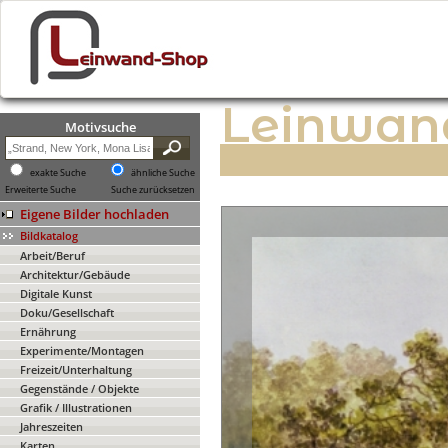
Leinwan
Motivsuche
exakte Suche
ähnliche Suche
Erweiterte Suche
Suche zurücksetzen
Eigene Bilder hochladen
Bildkatalog
Arbeit/Beruf
Architektur/Gebäude
Digitale Kunst
Doku/Gesellschaft
Ernährung
Experimente/Montagen
Freizeit/Unterhaltung
Gegenstände / Objekte
Grafik / Illustrationen
Jahreszeiten
Karten