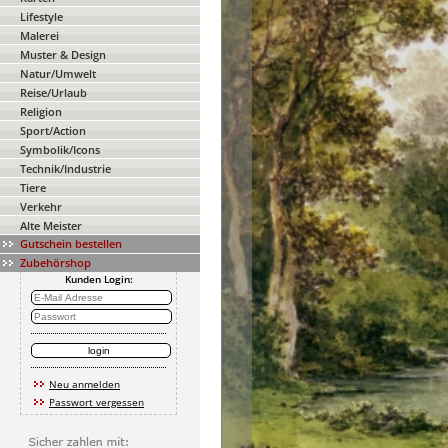
Lifestyle
Malerei
Muster & Design
Natur/Umwelt
Reise/Urlaub
Religion
Sport/Action
Symbolik/Icons
Technik/Industrie
Tiere
Verkehr
Alte Meister
Gutschein bestellen
Zubehörshop
Kunden Login:
Neu anmelden
Passwort vergessen