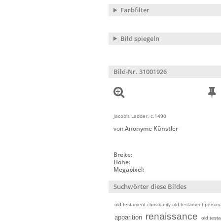
Farbfilter
Bild spiegeln
Bild-Nr. 31001926
Jacob's Ladder, c.1490
von
Anonyme Künstler
Breite:
Höhe:
Megapixel:
Suchwörter diese Bildes
old testament christianity old testament persona
renaissance
apparition
old test