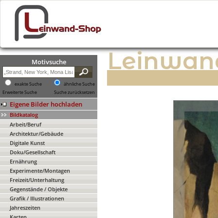
Leinwan
Motivsuche
exakte Suche
ähnliche Suche
Erweiterte Suche
Suche zurücksetzen
Eigene Bilder hochladen
Bildkatalog
Arbeit/Beruf
Architektur/Gebäude
Digitale Kunst
Doku/Gesellschaft
Ernährung
Experimente/Montagen
Freizeit/Unterhaltung
Gegenstände / Objekte
Grafik / Illustrationen
Jahreszeiten
Karten