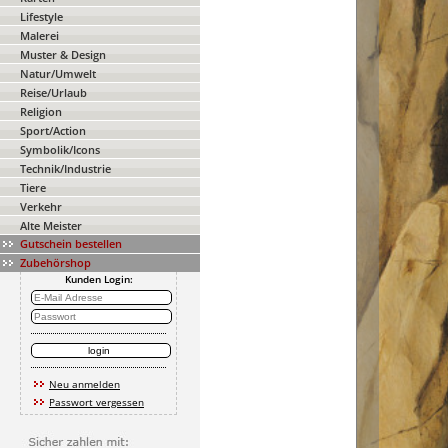
Lifestyle
Malerei
Muster & Design
Natur/Umwelt
Reise/Urlaub
Religion
Sport/Action
Symbolik/Icons
Technik/Industrie
Tiere
Verkehr
Alte Meister
Gutschein bestellen
Zubehörshop
Kunden Login:
Neu anmelden
Passwort vergessen