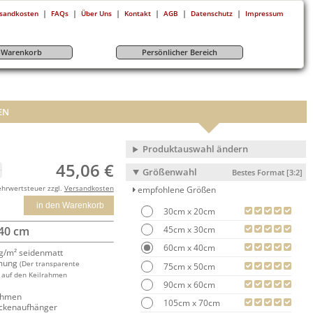
|
|
|
|
|
|
sandkosten
FAQs
Über Uns
Kontakt
AGB
Datenschutz
Impressum
r-Warenkorb
Persönlicher Bereich
EN
Produktauswahl ändern
45,06 €
Größenwahl
Bestes Format [3:2]
ehrwertsteuer zzgl.
Versandkosten
empfohlene Größen
in den Warenkorb
30cm x 20cm
45cm x 30cm
 40 cm
60cm x 40cm
/m² seidenmatt
mung
(Der transparente
75cm x 50cm
 auf den Keilrahmen
90cm x 60cm
rahmen
105cm x 70cm
ackenaufhänger