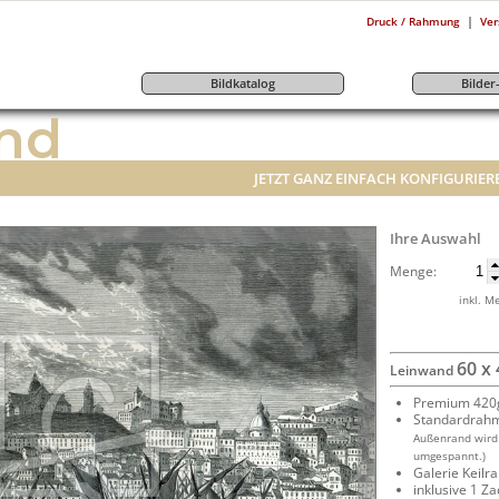
|
Druck / Rahmung
Ver
Bildkatalog
Bilde
nd
JETZT GANZ EINFACH KONFIGURIER
Ihre Auswahl
Menge:
inkl. M
60 x
Leinwand
Premium 420g
Standardrah
Außenrand wird
umgespannt.)
Galerie Keil
inklusive 1 Z