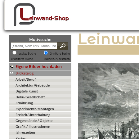
Leinwa
Motivsuche
exakte Suche
ähnliche Suche
Erweiterte Suche
Suche zurücksetzen
Eigene Bilder hochladen
Bildkatalog
Arbeit/Beruf
Architektur/Gebäude
Digitale Kunst
Doku/Gesellschaft
Ernährung
Experimente/Montagen
Freizeit/Unterhaltung
Gegenstände / Objekte
Grafik / Illustrationen
Jahreszeiten
Karten