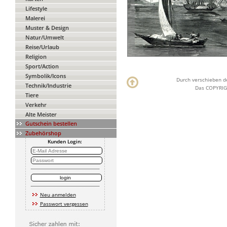
Lifestyle
Malerei
Muster & Design
Natur/Umwelt
Reise/Urlaub
Religion
Sport/Action
Symbolik/Icons
Durch verschieben de
Technik/Industrie
Das COPYRIGH
Tiere
Verkehr
Alte Meister
Gutschein bestellen
Zubehörshop
Kunden Login:
Neu anmelden
Passwort vergessen