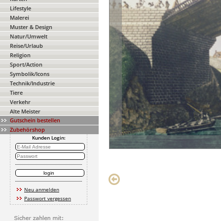
Lifestyle
Malerei
Muster & Design
Natur/Umwelt
Reise/Urlaub
Religion
Sport/Action
Symbolik/Icons
Technik/Industrie
Tiere
Verkehr
Alte Meister
Gutschein bestellen
Zubehörshop
Kunden Login:
Neu anmelden
Passwort vergessen