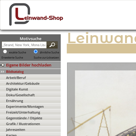
Leinwan
Motivsuche
exakte Suche
ähnliche Suche
Erweiterte Suche
Suche zurücksetzen
Eigene Bilder hochladen
Bildkatalog
Arbeit/Beruf
Architektur/Gebäude
Digitale Kunst
Doku/Gesellschaft
Ernährung
Experimente/Montagen
Freizeit/Unterhaltung
Gegenstände / Objekte
Grafik / Illustrationen
Jahreszeiten
Karten