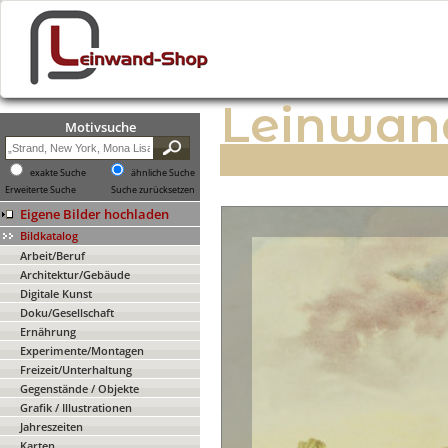
Leinwan
Motivsuche
exakte Suche
ähnliche Suche
Erweiterte Suche
Suche zurücksetzen
Eigene Bilder hochladen
Bildkatalog
Arbeit/Beruf
Architektur/Gebäude
Digitale Kunst
Doku/Gesellschaft
Ernährung
Experimente/Montagen
Freizeit/Unterhaltung
Gegenstände / Objekte
Grafik / Illustrationen
Jahreszeiten
Karten