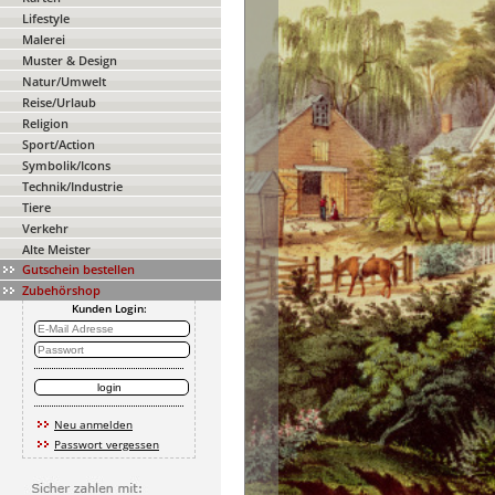
Lifestyle
Malerei
Muster & Design
Natur/Umwelt
Reise/Urlaub
Religion
Sport/Action
Symbolik/Icons
Technik/Industrie
Tiere
Verkehr
Alte Meister
Gutschein bestellen
Zubehörshop
Kunden Login:
Neu anmelden
Passwort vergessen