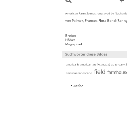
American Farm Scenes, engraved by Nathaniel 
von
Palmer, Frances Flora Bond (Fann
Breite:
Höhe:
Megapixel:
Suchwörter diese Bildes
america & american art (+canada) up to early 
field
farmhous
american landscape
zurück