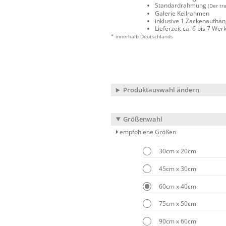
Standardrahmung
(Der tr
Galerie Keilrahmen
inklusive 1 Zackenaufhä
Lieferzeit ca. 6 bis 7 We
* innerhalb Deutschlands
Produktauswahl ändern
Größenwahl
empfohlene Größen
30cm x 20cm
45cm x 30cm
60cm x 40cm
75cm x 50cm
90cm x 60cm