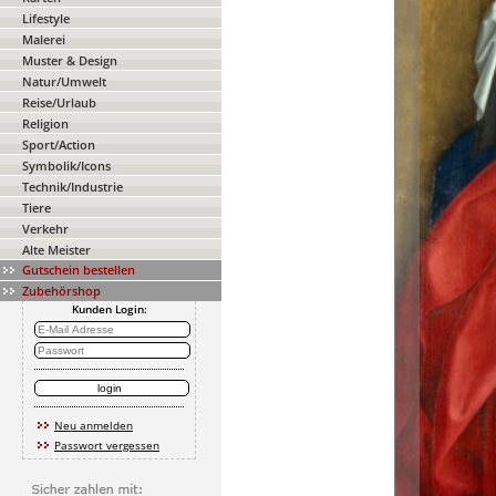
Lifestyle
Malerei
Muster & Design
Natur/Umwelt
Reise/Urlaub
Religion
Sport/Action
Symbolik/Icons
Technik/Industrie
Tiere
Verkehr
Alte Meister
Gutschein bestellen
Zubehörshop
Kunden Login:
Neu anmelden
Passwort vergessen