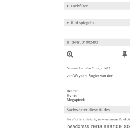
Farbfilter
Bild spiegeln
Bild-Nr. 31002493
Descent from the Cross, c.1435
von
Weyden, Rogier van der
Breite:
Höhe:
Megapixel:
Suchwörter diese Bildes
life of christ christianity new testament life of ch
renaissance
so
headdress