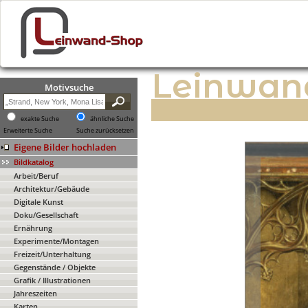
Leinwan
Motivsuche
exakte Suche
ähnliche Suche
Erweiterte Suche
Suche zurücksetzen
Eigene Bilder hochladen
Bildkatalog
Arbeit/Beruf
Architektur/Gebäude
Digitale Kunst
Doku/Gesellschaft
Ernährung
Experimente/Montagen
Freizeit/Unterhaltung
Gegenstände / Objekte
Grafik / Illustrationen
Jahreszeiten
Karten