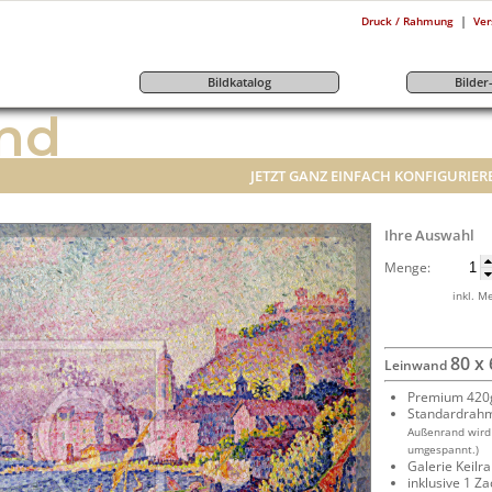
|
Druck / Rahmung
Ver
Bildkatalog
Bilde
nd
JETZT GANZ EINFACH KONFIGURIER
Ihre Auswahl
Menge:
inkl. M
80 x
Leinwand
Premium 420g
Standardrah
Außenrand wird
umgespannt.)
Galerie Keil
inklusive 1 Z