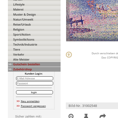
Lifestyle
Malerei
Muster & Design
Natur/Umwelt
Reise/Urlaub
Religion
Sport/Action
Symbolik/Icons
Technik/Industrie
Tiere
Durch verschieben de
Verkehr
Das COPYRIGH
Alte Meister
Gutschein bestellen
Zubehörshop
Kunden Login:
Neu anmelden
Bild-Nr. 31002548
Passwort vergessen