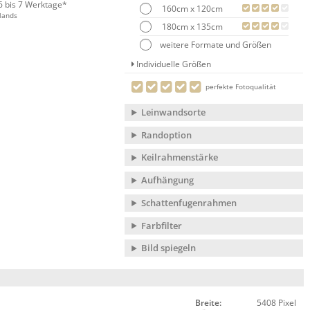
 6 bis 7 Werktage*
160cm x 120cm
lands
180cm x 135cm
weitere Formate und Größen
Individuelle Größen
perfekte Fotoqualität
Leinwandsorte
Randoption
Keilrahmenstärke
Aufhängung
Schattenfugenrahmen
Farbfilter
Bild spiegeln
Breite:
5408 Pixel