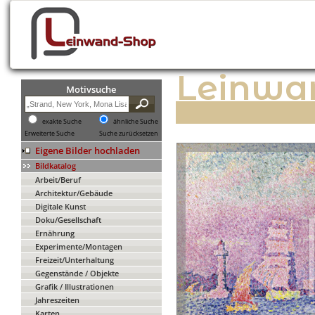
Leinwa
Motivsuche
exakte Suche
ähnliche Suche
Erweiterte Suche
Suche zurücksetzen
Eigene Bilder hochladen
Bildkatalog
Arbeit/Beruf
Architektur/Gebäude
Digitale Kunst
Doku/Gesellschaft
Ernährung
Experimente/Montagen
Freizeit/Unterhaltung
Gegenstände / Objekte
Grafik / Illustrationen
Jahreszeiten
Karten