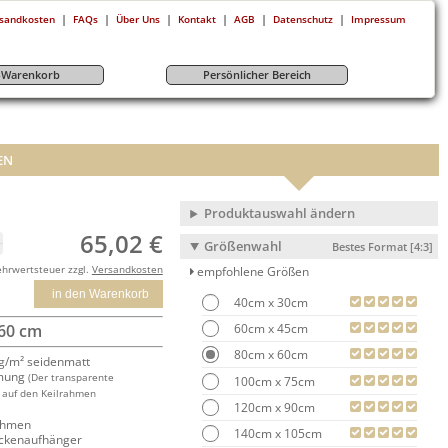
|
|
|
|
|
|
sandkosten
FAQs
Über Uns
Kontakt
AGB
Datenschutz
Impressum
r-Warenkorb
Persönlicher Bereich
EN
Produktauswahl ändern
65,02 €
Größenwahl
Bestes Format [4:3]
ehrwertsteuer zzgl.
Versandkosten
empfohlene Größen
in den Warenkorb
40cm x 30cm
60cm x 45cm
 60 cm
80cm x 60cm
/m² seidenmatt
mung
(Der transparente
100cm x 75cm
 auf den Keilrahmen
120cm x 90cm
rahmen
140cm x 105cm
ackenaufhänger