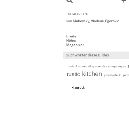
The Meal, 1875
von
Makovsky, Vladimir Egorovic
Breite:
Höhe:
Megapixel:
Suchwörter diese Bildes
russia & surrounding countries europe repas
kitchen
rustic
peredvizhniki
pere
zurück