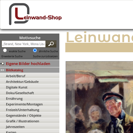
Leinwan
Motivsuche
exakte Suche
ähnliche Suche
Erweiterte Suche
Suche zurücksetzen
Eigene Bilder hochladen
Bildkatalog
Arbeit/Beruf
Architektur/Gebäude
Digitale Kunst
Doku/Gesellschaft
Ernährung
Experimente/Montagen
Freizeit/Unterhaltung
Gegenstände / Objekte
Grafik / Illustrationen
Jahreszeiten
Karten