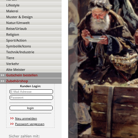
Lifestyle
Malerei
Muster & Design
Natur/Umwelt
Reise/Urlaub
Religion
Sport/Action
Symbolik/Icons
Technik/Industrie
Tiere
Verkehr
Alte Meister
Gutschein bestellen
Zubehörshop
Kunden Login:
Neu anmelden
Passwort vergessen