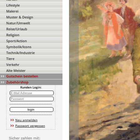
Lifestyle
Malerei
Muster & Design
Natur/Umwelt
Reise/Urlaub
Religion
Sport/Action
Symbolik/Icons
Technik/Industrie
Tiere
Verkehr
Alte Meister
Gutschein bestellen
Zubehörshop
Kunden Login:
Neu anmelden
Passwort vergessen