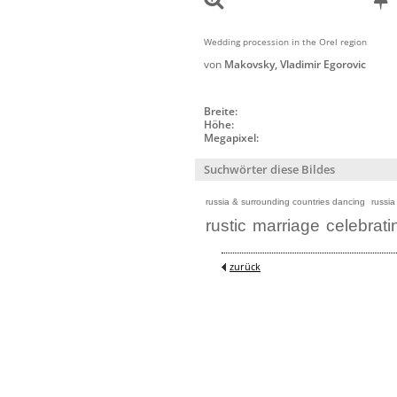
Wedding procession in the Orel region
von
Makovsky, Vladimir Egorovic
Breite:
Höhe:
Megapixel:
Suchwörter diese Bildes
russia & surrounding countries dancing
russia
rustic
marriage
celebrati
zurück