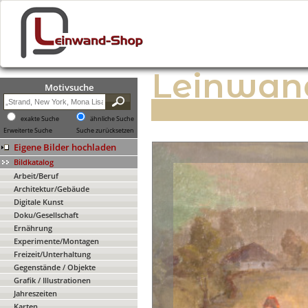
Leinwan
Motivsuche
exakte Suche
ähnliche Suche
Erweiterte Suche
Suche zurücksetzen
Eigene Bilder hochladen
Bildkatalog
Arbeit/Beruf
Architektur/Gebäude
Digitale Kunst
Doku/Gesellschaft
Ernährung
Experimente/Montagen
Freizeit/Unterhaltung
Gegenstände / Objekte
Grafik / Illustrationen
Jahreszeiten
Karten