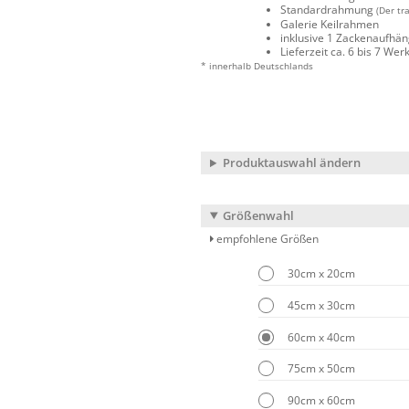
Standardrahmung
(Der tr
Galerie Keilrahmen
inklusive 1 Zackenaufhä
Lieferzeit ca. 6 bis 7 We
* innerhalb Deutschlands
Produktauswahl ändern
Größenwahl
empfohlene Größen
30cm x 20cm
45cm x 30cm
60cm x 40cm
75cm x 50cm
90cm x 60cm